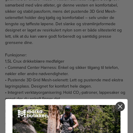
samarbeid med våre atleter, gir denne vesten en komfortabel,
sikker og stabil passform, mens det pustende 3D Grid Mesh-
selenettet holder deg kjølig og komfortabel – selv under de
lengste og tøffeste løpene. Det slanke og strømlinjeformede
designet er laget av resirkulert nylon som er både slitesterkt og
lett, slik at du kan være godt forberedt og samtidig presse
grensene dine.
Funksjoner:
1,5L Crux drikkeblære medfølger
• Command Center Harness: Enkel og sikker tilgang til telefon,
nøkler eller andre nødvendigheter.
• Pustende 3D Grid Mesh-selenett: Lett og pustende med ekstra
lagringsplass. Designet for komfort hele dagen.
• Integrert verktøyorganisering: Hold CO₂-patroner, lappesaker og
annet der du enkelt finner det.
• Elastisk utvidelseslomme: Kast inn eller ta av et ekstra lag med
klær raskt og enkelt.
• Doble justerbare brystremmer: Gir tilpasset passform og økt
stabilitet.
• Plasseres over trøyelommene: Perfekt for langturer hvor all