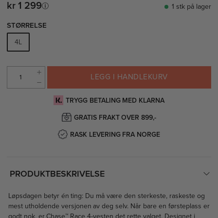
kr 1 299
1 stk på lager
STØRRELSE
4L
LEGG I HANDLEKURV
TRYGG BETALING MED KLARNA
GRATIS FRAKT OVER 899,-
RASK LEVERING FRA NORGE
PRODUKTBESKRIVELSE
Løpsdagen betyr én ting: Du må være den sterkeste, raskeste og
mest utholdende versjonen av deg selv. Når bare en førsteplass er
godt nok, er Chase™ Race 4-vesten det rette valget. Designet i