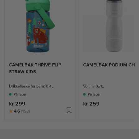
CAMELBAK THRIVE FLIP
CAMELBAK PODIUM CHIL
STRAW KIDS
Drikkeflaske for barn: 0.4L
Volum: 0,71L
På lager
På lager
kr 299
kr 259
Karakter:
av 5 mulige
4.6
(458)