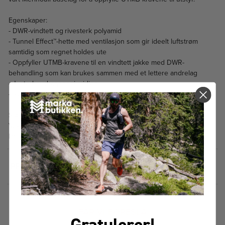
Egenskaper:
- DWR-vindtett og rivesterk polyamid
- Tunnel Effect™-hette med ventilasjon som gir ideelt luftstrøm
samtidig som regnet holdes ute
- Oppfyller UTMB-kravene til en vindtett jakke med DWR-
behandling som kan brukes sammen med et lettere andrelag
- Justerbar dragsnor i midjen
- Reflekterende detaljer
Størrelse: S-XL
Vekt: 150 g
Passform: Relaxed
PRISHISTORIKK
FÅR VI FORESLÅ
Gratulerer!