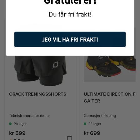
ANDRE KJØPTE DETTE
Du får fri frakt!
JEG VIL HA FRI FRAKT!
ORACK TRENINGSSHORTS
ULTIMATE DIRECTION FK
GAITER
Teknisk shorts for dame
Gamasjer til løping
På lager
På lager
kr 599
kr 699