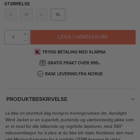
STØRRELSE
S
M
L
XL
LEGG I HANDLEKURV
TRYGG BETALING MED KLARNA
GRATIS FRAKT OVER 899,-
RASK LEVERING FRA NORGE
PRODUKTBESKRIVELSE
La ikke en stormfull dag forstyrre treningsrutinen din. Aerolight
Wind Jacket er en superlett, pustende og værbestandig jakke som
er et must for alle blåsende og regnfulle løpeturer, med 360°
mikroventilasjon for å sikre at du ikke blir klam. Kombiner den med
vårt Merinoull-baselag for å oppfylle UTMB-kravene til utstyr.