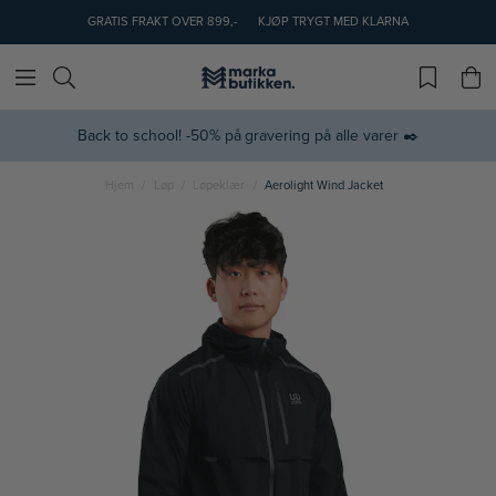
GRATIS FRAKT OVER 899,-
KJØP TRYGT MED KLARNA
Back to school! -50% på gravering på alle varer ✒️
Hjem
Løp
Løpeklær
Aerolight Wind Jacket