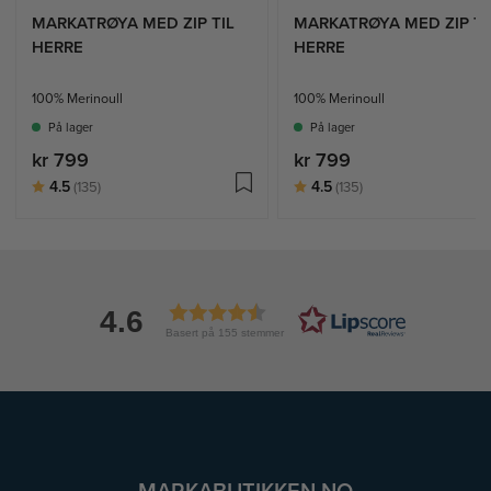
MARKATRØYA MED ZIP TIL
MARKATRØYA MED ZIP TI
HERRE
HERRE
100% Merinoull
100% Merinoull
På lager
På lager
kr 799
kr 799
Karakter:
av 5 mulige
Karakter:
av 5 mulige
4.5
4.5
(135)
(135)
4.6
Basert på 155 stemmer