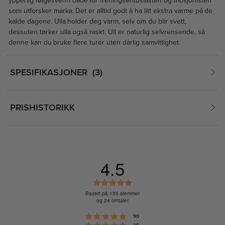
ypperlig følgesvenn både for treningsentusiasten og mosjonisten
som utforsker marka. Det er alltid godt å ha litt ekstra varme på de
kalde dagene. Ulla holder deg varm, selv om du blir svett,
dessuten tørker ulla også raskt. Ull er naturlig selvrensende, så
denne kan du bruke flere turer uten dårlig samvittighet.
SPESIFIKASJONER
3
PRISHISTORIKK
4.5
K
a
Basert på 135 stemmer
og 24 omtaler
r
a
Karakter: 5 av 5 mulige
stemmer
90
k
Karakter: 4 av 5 mulige
stemmer