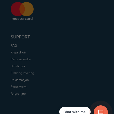
SUPPORT
FAQ
Kjøpsvilkår
Retur av ordre
Betalinger
Frakt og levering
Reklamasjon
Personvern
Angre kjøp
Chat with me!