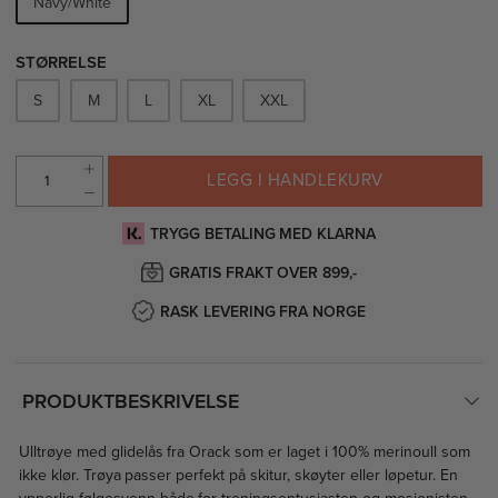
Navy/White
STØRRELSE
S
M
L
XL
XXL
LEGG I HANDLEKURV
TRYGG BETALING MED KLARNA
GRATIS FRAKT OVER 899,-
RASK LEVERING FRA NORGE
PRODUKTBESKRIVELSE
Ulltrøye med glidelås fra Orack som er laget i 100% merinoull som
ikke klør. Trøya passer perfekt på skitur, skøyter eller løpetur. En