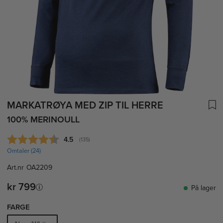
MARKATRØYA MED ZIP TIL HERRE
100% MERINOULL
Gjennomsnittskarakter:
4.5
(
stemmer:
135
)
Omtaler (
24
)
Art.nr
OA2209
kr 799
På lager
FARGE