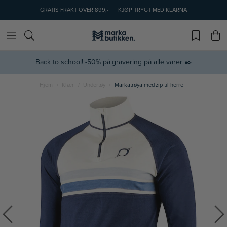
GRATIS FRAKT OVER 899,-
KJØP TRYGT MED KLARNA
Back to school! -50% på gravering på alle varer ✒️
Hjem
Klær
Undertøy
Markatrøya med zip til herre