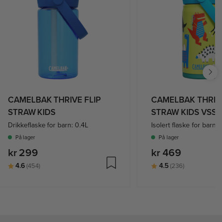
CAMELBAK THRIVE FLIP
CAMELBAK THRIVE
STRAW KIDS
STRAW KIDS VSS
Drikkeflaske for barn: 0.4L
Isolert flaske for barn 
På lager
På lager
kr 299
kr 469
Karakter:
av 5 mulige
Karakter:
av 5 mulige
4.6
4.5
(454)
(236)