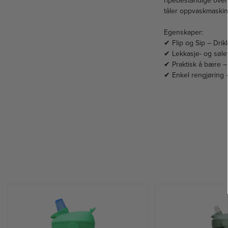
ripebestandige overf
tåler oppvaskmaskin
Egenskaper:
✔ Flip og Sip – Dri
✔ Lekkasje- og sølef
✔ Praktisk å bære – 
✔ Enkel rengjøring –