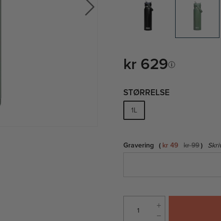
kr 629
STØRRELSE
1L
Gravering
kr 49
kr 99
Skri