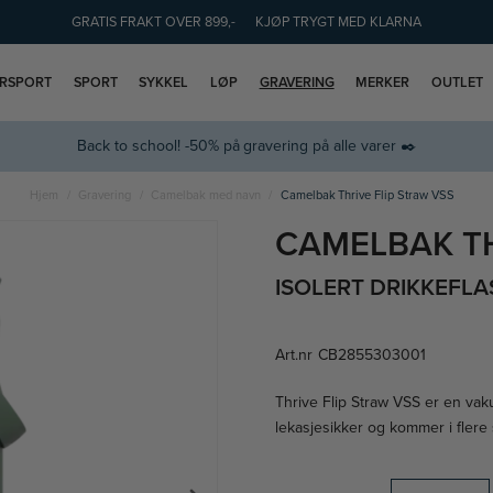
GRATIS FRAKT OVER 899,-
KJØP TRYGT MED KLARNA
ERSPORT
SPORT
SYKKEL
LØP
GRAVERING
MERKER
OUTLET
Back to school! -50% på gravering på alle varer ✒️
Hjem
Gravering
Camelbak med navn
Camelbak Thrive Flip Straw VSS
CAMELBAK TH
ISOLERT DRIKKEFLA
Art.nr
CB2855303001
Thrive Flip Straw VSS er en vak
lekasjesikker og kommer i flere 