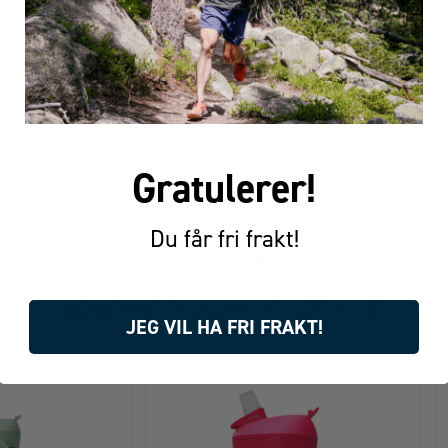
laten gjør at den beholder sitt flotte utseende over tid. Rengjøringen er 
.
kk enkelt gjennom sugerøret
ri – Lekkasjesikker når lukket, sølefri når åpen
Komfortabelt håndtak for enkel transport
 Hele flasken tåler oppvaskmaskin, for rask og problemfri rengjøring
Gratulerer!
Du får fri frakt!
FÅR VI FORESLÅ
ANDRE KJØPTE DETTE
JEG VIL HA FRI FRAKT!