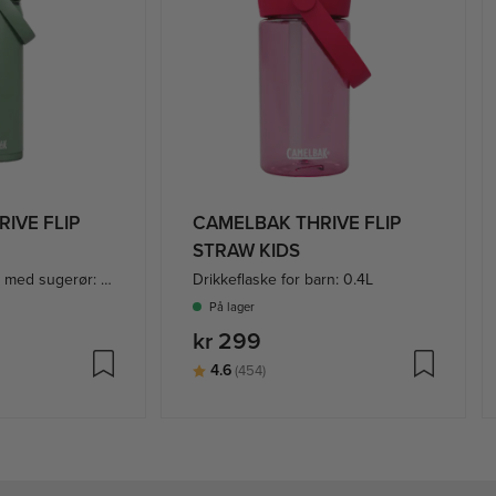
IVE FLIP
CAMELBAK THRIVE FLIP
STRAW KIDS
Isolert drikkeflaske med sugerør: 0.6L
Drikkeflaske for barn: 0.4L
På lager
kr 299
ge
Karakter:
av 5 mulige
4.6
(454)