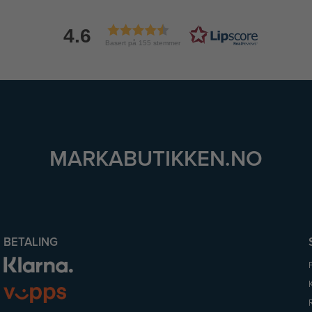
4.6
Basert på 155 stemmer
MARKABUTIKKEN.NO
BETALING