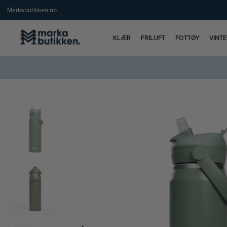
Markabutikken.no
KLÆR
FRILUFT
FOTTØY
VINT