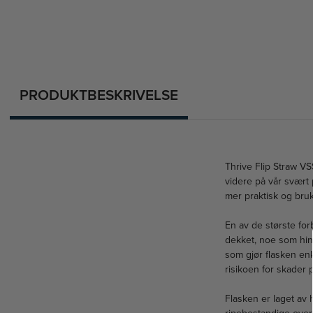
PRODUKTBESKRIVELSE
Thrive Flip Straw VS
videre på vår svær
mer praktisk og bruk
En av de største for
dekket, noe som hind
som gjør flasken enk
risikoen for skader 
Flasken er laget av h