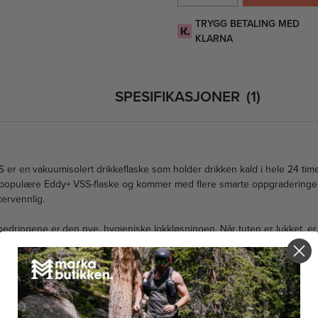
TRYGG BETALING MED
KLARNA
SPESIFIKASJONER
1
S er en vakuumisolert drikkeflaske som holder drikken kald i hele 24 tim
t populære Eddy+ VSS-flaske og kommer med flere smarte oppgraderinge
ervennlig.
bedringene er den nye, hygieniske lokkløsningen. Når tuten er lukket, er
rer smuss og bakterier fra å samle seg. I tillegg har lokket et komfortabe
el å bære med seg. For ekstra beskyttelse har vi lagt til en myk siliko
på både flasken og gulvet dersom den faller.
øykvalitets rustfritt stål, som sikrer lang holdbarhet og motstandsdyktigh