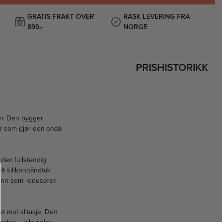
GRATIS FRAKT OVER
RASK LEVERING FRA
899,-
NORGE
PRISHISTORIKK
er. Den bygger
r som gjør den enda
 den fullstendig
lt silikonhåndtak
nbunn som reduserer
et mot slitasje. Den