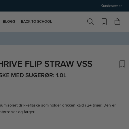
Kundeservice
BLOGG
BACK TO SCHOOL
RIVE FLIP STRAW VSS
SKE MED SUGERØR: 1.0L
uumisolert drikkeflaske som holder drikken kald i 24 timer. Den er
størrelser og farger.