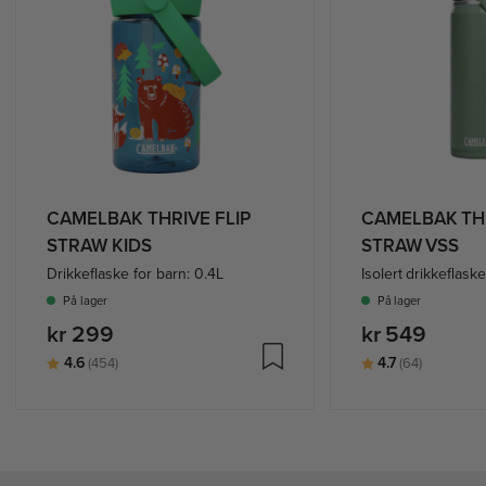
CAMELBAK THRIVE FLIP
CAMELBAK THR
STRAW KIDS
STRAW VSS
Drikkeflaske for barn: 0.4L
På lager
På lager
kr 299
kr 549
Karakter:
av 5 mulige
Karakter:
av 5 muli
4.6
4.7
(454)
(64)