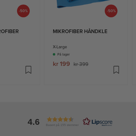
-50%
-50%
OFIBER
MIKROFIBER HÅNDKLE
X-Large
På lager
kr 199
kr 399
4.6
Basert på 155 stemmer