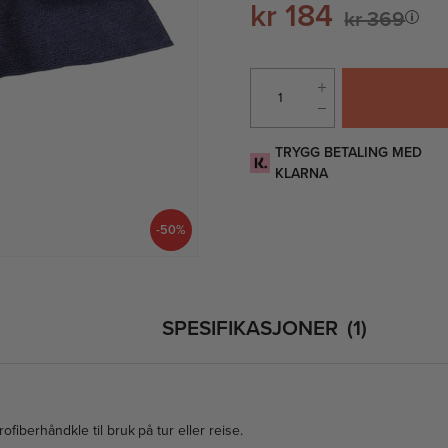
kr 184
kr 369
TRYGG BETALING MED
KLARNA
-50%
SPESIFIKASJONER
1
ofiberhåndkle til bruk på tur eller reise.