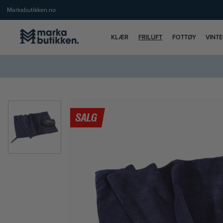
Markabutikken.no
KLÆR
FRILUFT
FOTTØY
VINT