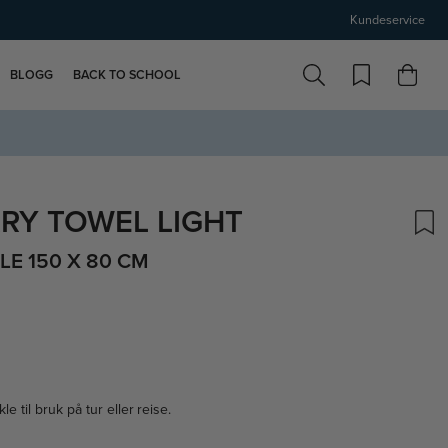
Kundeservice
BLOGG
BACK TO SCHOOL
RY TOWEL LIGHT
E 150 X 80 CM
skarakter:
e til bruk på tur eller reise.