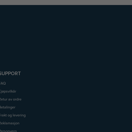
SUPPORT
FAQ
Kjøpsvilkår
Retur av ordre
Betalinger
Frakt og levering
Reklamasjon
Personvern