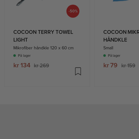
-50%
COCOON TERRY TOWEL
COCOON MIKR
LIGHT
HÅNDKLE
Mikrofiber håndkle 120 x 60 cm
Small
På lager
På lager
kr 134
kr 79
kr 269
kr 159