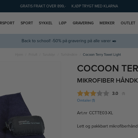
GRATIS FRAKT OVER 899,-
KJØP TRYGT MED KLARNA
ERSPORT
SPORT
SYKKEL
LØP
GRAVERING
MERKER
OUTLET
Back to school! -50% på gravering på alle varer ✒️
Hjem
Friluft
Turutstyr
Turhåndkle
Cocoon Terry Towel Light
COCOON TER
MIKROFIBER HÅNDKL
Gjennomsnitt
3.0
(
stemmer:
1
)
Omtaler (
1
)
Art.nr
CCTTE03-XL
Lett og pakkbart mikrofiberhåndkl