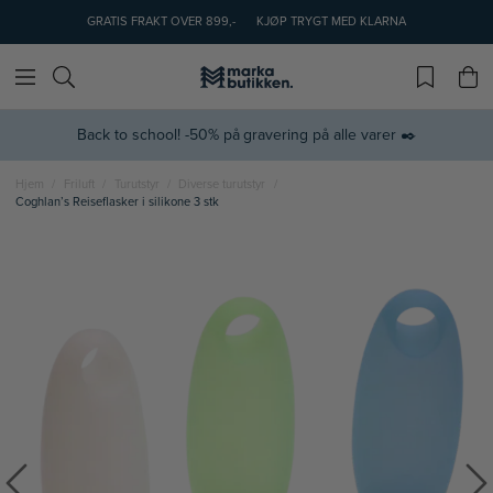
GRATIS FRAKT OVER 899,-
KJØP TRYGT MED KLARNA
Back to school! -50% på gravering på alle varer ✒️
Hjem
Friluft
Turutstyr
Diverse turutstyr
Coghlan’s Reiseflasker i silikone 3 stk