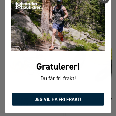
FÅR VI FORESLÅ
ANDRE KJØPTE DETTE
Gratulerer!
Du får fri frakt!
JEG VIL HA FRI FRAKT!
COGHLAN’S STROPP
COGHLAN’S KLESSNOR
ELASTISK 6 STK