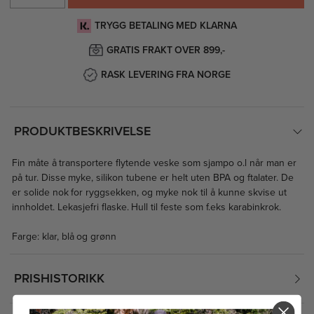
TRYGG BETALING MED KLARNA
GRATIS FRAKT OVER 899,-
RASK LEVERING FRA NORGE
PRODUKTBESKRIVELSE
Fin måte å transportere flytende veske som sjampo o.l når man er
på tur. Disse myke, silikon tubene er helt uten BPA og ftalater. De
er solide nok for ryggsekken, og myke nok til å kunne skvise ut
innholdet. Lekasjefri flaske. Hull til feste som f.eks karabinkrok.
Farge: klar, blå og grønn
PRISHISTORIKK