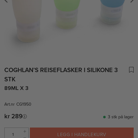
COGHLAN’S REISEFLASKER I SILIKONE 3
STK
89ML X 3
Art.nr
CG1950
kr 289
3 stk på lager
LEGG I HANDLEKURV