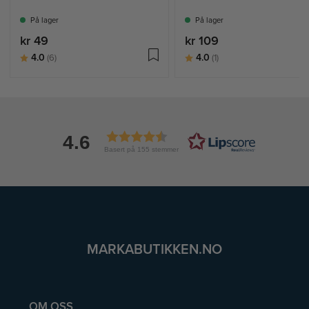
På lager
På lager
kr 49
kr 109
Karakter:
av 5 mulige
Karakter:
av 5 mulige
4.0
4.0
(6)
(1)
4.6
Basert på 155 stemmer
MARKABUTIKKEN.NO
OM OSS