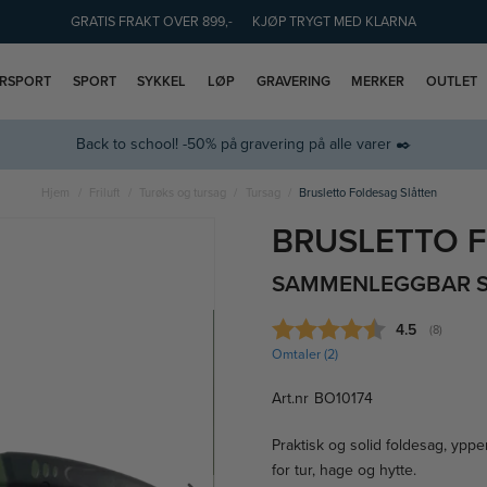
GRATIS FRAKT OVER 899,-
KJØP TRYGT MED KLARNA
ERSPORT
SPORT
SYKKEL
LØP
GRAVERING
MERKER
OUTLET
Back to school! -50% på gravering på alle varer ✒️
Hjem
Friluft
Turøks og tursag
Tursag
Brusletto Foldesag Slåtten
BRUSLETTO 
SAMMENLEGGBAR 
Gjennomsnitt
4.5
(
stemmer:
8
)
Omtaler (
2
)
Art.nr
BO10174
Praktisk og solid foldesag, ypper
for tur, hage og hytte.