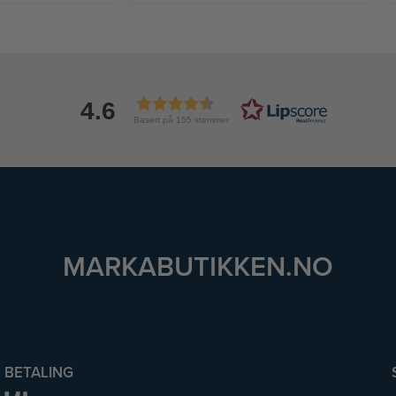
4.6
Basert på 155 stemmer
MARKABUTIKKEN.NO
BETALING