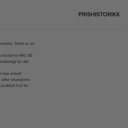
PRISHISTORIKK
trevirke. Dette er en
 herdet til HRC 65
rombelagt for økt
l kan enkelt
 ulike situasjoner.
praktisk hull for