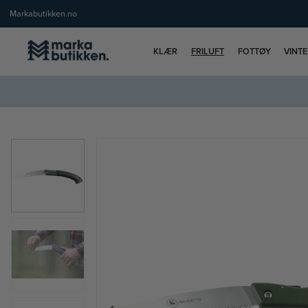
Markabutikken.no
KLÆR
FRILUFT
FOTTØY
VINT