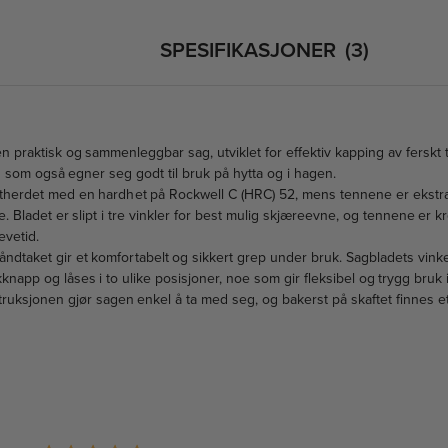
SPESIFIKASJONER
3
en praktisk og sammenleggbar sag, utviklet for effektiv kapping av ferskt 
g som også egner seg godt til bruk på hytta og i hagen.
therdet med en hardhet på Rockwell C (HRC) 52, mens tennene er ekstra
ke. Bladet er slipt i tre vinkler for best mulig skjæreevne, og tennene er k
evetid.
dtaket gir et komfortabelt og sikkert grep under bruk. Sagbladets vinke
napp og låses i to ulike posisjoner, noe som gir fleksibel og trygg bruk i
ksjonen gjør sagen enkel å ta med seg, og bakerst på skaftet finnes et 