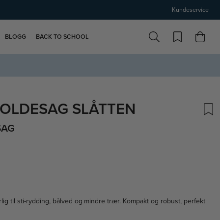
Kundeservice
BLOGG
BACK TO SCHOOL
FOLDESAG SLÅTTEN
SAG
skarakter:
lig til sti-rydding, bålved og mindre trær. Kompakt og robust, perfekt