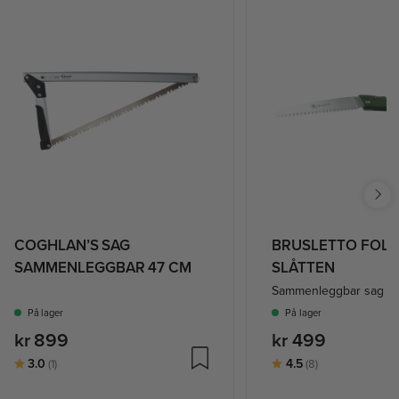
COGHLAN’S SAG
BRUSLETTO FOL
SAMMENLEGGBAR 47 CM
SLÅTTEN
Sammenleggbar sag
På lager
På lager
kr 899
kr 499
Karakter:
av 5 mulige
Karakter:
av 5 mulige
3.0
4.5
(1)
(8)