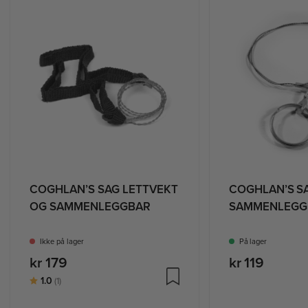
COGHLAN’S SAG LETTVEKT
COGHLAN’S S
OG SAMMENLEGGBAR
SAMMENLEGG
LOMMEFORMA
Ikke på lager
På lager
kr 179
kr 119
Karakter:
av 5 mulige
1.0
(1)