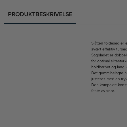
PRODUKTBESKRIVELSE
Slåtten foldesag er 
svært effektiv tursa
Sagbladet er dobbel
for optimal slitestyr
holdbarhet og lang l
Det gummibelagte hån
justeres med en trykk
Den kompakte konstru
feste av snor.