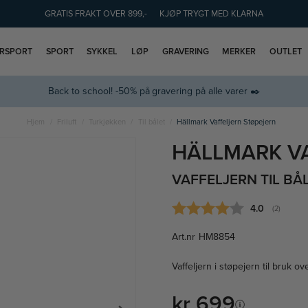
GRATIS FRAKT OVER 899,-
KJØP TRYGT MED KLARNA
ERSPORT
SPORT
SYKKEL
LØP
GRAVERING
MERKER
OUTLET
Back to school! -50% på gravering på alle varer ✒️
Hjem
Friluft
Turkjøkken
Til bålet
Hällmark Vaffeljern Støpejern
HÄLLMARK V
VAFFELJERN TIL BÅ
Gjennomsnitt
4.0
(
stemmer:
2
)
Art.nr
HM8854
Vaffeljern i støpejern til bruk ov
kr 699