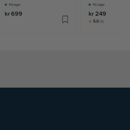
På lager
På lager
kr 699
kr 249
Karakter:
av 5 mulige
5.0
(8)