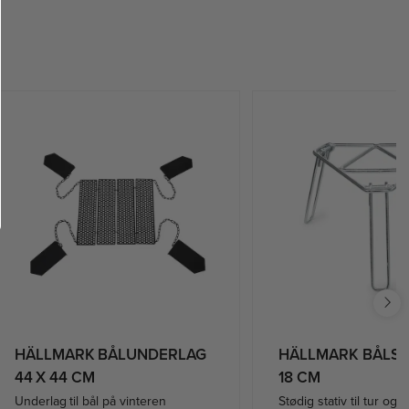
HÄLLMARK BÅLUNDERLAG
HÄLLMARK BÅLSTA
44 X 44 CM
18 CM
Underlag til bål på vinteren
Stødig stativ til tur og b