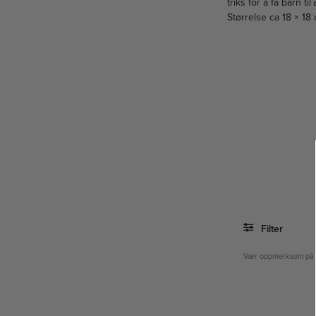
triks for å få barn t
Størrelse ca 18 × 18 
Filter
Vær oppmerksom på at n