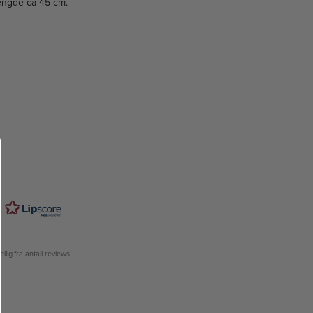
tlengde ca 45 cm.
lig fra antall reviews.