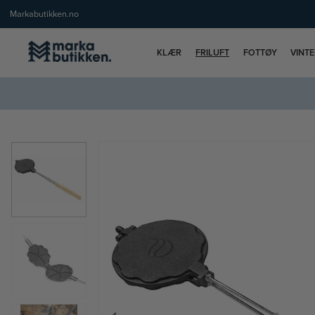
Markabutikken.no
KLÆR
FRILUFT
FOTTØY
VINT