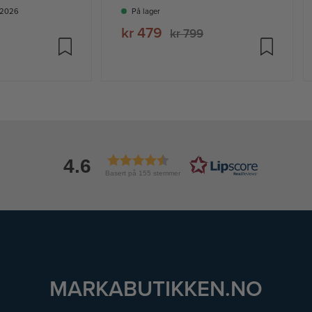
9-2026
På lager
kr 479
kr 799
e
4.6
Basert på 155 stemmer
MARKABUTIKKEN.NO