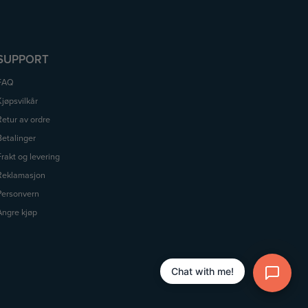
SUPPORT
FAQ
Kjøpsvilkår
Retur av ordre
Betalinger
Frakt og levering
Reklamasjon
Personvern
Angre kjøp
Chat with me!