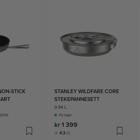
NON-STICK
STANLEY WILDFARE CORE
BART
STEKEPANNESETT
0.94 L
8-2026
På lager
kr 1 399
ge
Karakter:
av 5 mulige
4.3
(4)