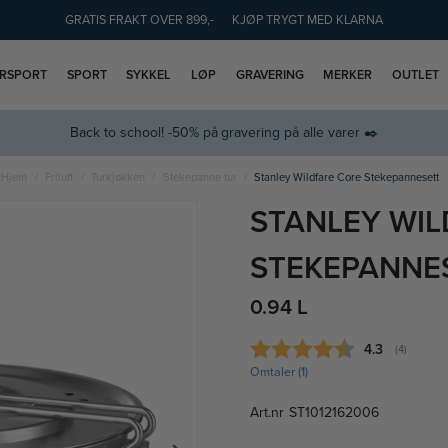
GRATIS FRAKT OVER 899,-
KJØP TRYGT MED KLARNA
ERSPORT
SPORT
SYKKEL
LØP
GRAVERING
MERKER
OUTLET
Back to school! -50% på gravering på alle varer ✒️
Hjem
Friluft
Turkjøkken
Stekepanne tur
Stanley Wildfare Core Stekepannesett
STANLEY WIL
STEKEPANNE
0.94 L
Gjennomsnitt
4.3
(
stemmer:
4
)
Omtaler (
1
)
Art.nr
ST1012162006