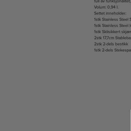
full av funksjonalite
Volum: 0,94 l.
Settet inneholder:
1stk Stainless Stee
1stk Stainless Steel 
1stk Sklisikkert skj
2stk 17,7cm Stableba
2stk 2-dels bestikk
1stk 2-dels Stekesp