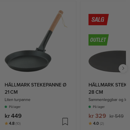
HÄLLMARK STEKEPANNE Ø
HÄLLMARK STEKE
21 CM
28 CM
Liten turpanne
Sammenleggbar og lett
På lager
På lager
kr 449
kr 329
kr 549
Karakter:
av 5 mulige
Karakter:
av 5 mulige
4.8
4.0
(10)
(2)