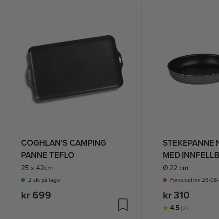
COGHLAN’S CAMPING
STEKEPANNE 
PANNE TEFLO
MED INNFELL
HÅNDTAK
25 x 42cm
Ø 22 cm
2 stk på lager
Forventet inn 26-0
kr 699
kr 310
Karakter:
av 5 muli
4.5
(2)