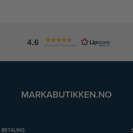
4.6
Basert på 155 stemmer
MARKABUTIKKEN.NO
BETALING