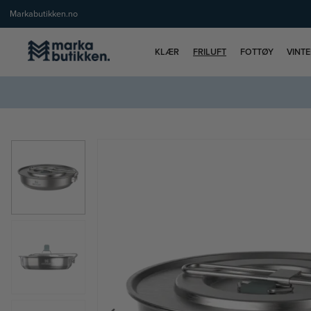
Markabutikken.no
KLÆR
FRILUFT
FOTTØY
VINT