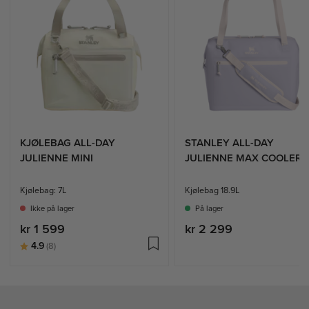
KJØLEBAG ALL-DAY
STANLEY ALL-DAY
JULIENNE MINI
JULIENNE MAX COOLER
Kjølebag: 7L
Kjølebag 18.9L
Ikke på lager
På lager
kr 1 599
kr 2 299
Karakter:
av 5 mulige
4.9
(8)