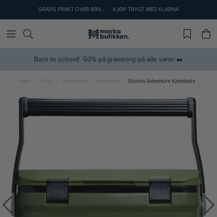
GRATIS FRAKT OVER 899,-
KJØP TRYGT MED KLARNA
Back to school! -50% på gravering på alle varer ✒️
Hjem
Friluft
Turkjøkken
Kjøleboks
Stanley Adventure Kjøleboks