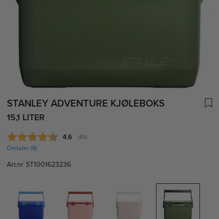
STANLEY ADVENTURE KJØLEBOKS
15,1 LITER
Gjennomsnittskarakter:
4.6
(
stemmer:
40
)
Omtaler (
9
)
Art.nr
ST1001623236