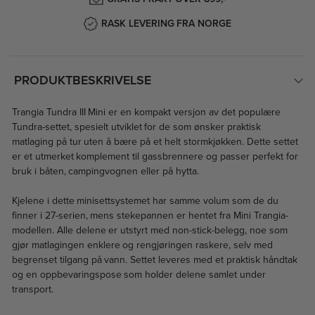
RASK LEVERING FRA NORGE
PRODUKTBESKRIVELSE
Trangia Tundra III Mini er en kompakt versjon av det populære
Tundra-settet, spesielt utviklet for de som ønsker praktisk
matlaging på tur uten å bære på et helt stormkjøkken. Dette settet
er et utmerket komplement til gassbrennere og passer perfekt for
bruk i båten, campingvognen eller på hytta.
Kjelene i dette minisettsystemet har samme volum som de du
finner i 27-serien, mens stekepannen er hentet fra Mini Trangia-
modellen. Alle delene er utstyrt med non-stick-belegg, noe som
gjør matlagingen enklere og rengjøringen raskere, selv med
begrenset tilgang på vann. Settet leveres med et praktisk håndtak
og en oppbevaringspose som holder delene samlet under
transport.