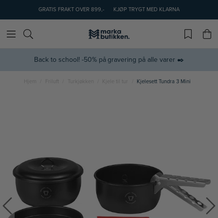
GRATIS FRAKT OVER 899,-
KJØP TRYGT MED KLARNA
Back to school! -50% på gravering på alle varer ✒️
Hjem
Friluft
Turkjøkken
Kjele til tur
Kjelesett Tundra 3 Mini