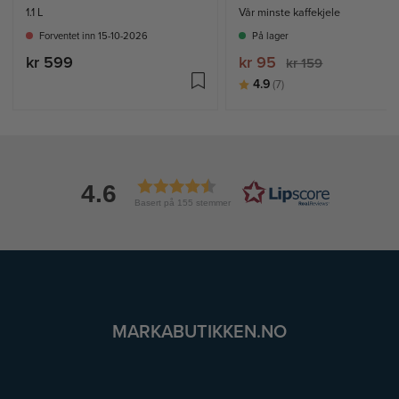
1.1 L
Vår minste kaffekjele
Forventet inn 15-10-2026
På lager
kr 599
kr 95
kr 159
Karakter:
av 5 mulige
4.9
(7)
4.6
Basert på 155 stemmer
MARKABUTIKKEN.NO