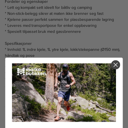
Fordeler og egenskaper
* Lett og kompakt sett ideelt for båtliv og camping
* Non-stick-belegg sikrer at maten ikke brenner seg fast
* Kjelene passer perfekt sammen for plassbesparende lagring
* Leveres med transportpose for enkel oppbevaring
* Spesielt tilpasset bruk med gassbrennere
Spesifikasjoner
* Innhold: 1L indre kjele, 1L ytre kjele, lokk/stekepanne (Ø150 mm),
håndtak og pose
* Materiale: Aluminium med non-stick-belegg
* Vekt: 375 g
* Mål sammenslått: Ø150 mm x H80 mm
* Bruksområde: Tur, camping og båt
SPESIFIKASJONER
2
PRISHISTORIKK