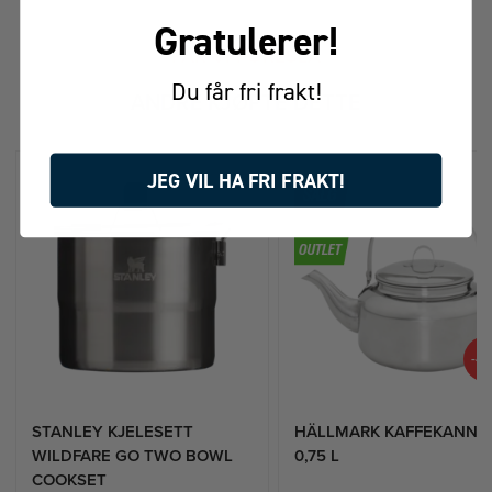
Gratulerer!
FÅR VI FORESLÅ
Du får fri frakt!
ANDRE KJØPTE DETTE
JEG VIL HA FRI FRAKT!
-4
STANLEY KJELESETT
HÄLLMARK KAFFEKANNE
WILDFARE GO TWO BOWL
0,75 L
COOKSET