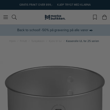
GRATIS FRAKT OVER 899,-
KJØP TRYGT MED KLARNA
Back to school! -50% på gravering på alle varer ✒️
Hjem
Friluft
Turkjøkken
Kjele til tur
Kasserolle UL for 25 serien