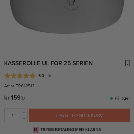
KASSEROLLE UL FOR 25 SERIEN
Gjennomsnittskarakter:
5.0
(
stemmer:
1
)
Art.nr
TR642512
kr 159
På lager
LEGG I HANDLEKURV
TRYGG BETALING MED KLARNA