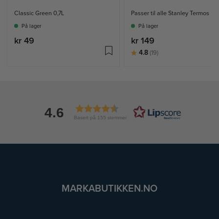
Classic Green 0,7L
Passer til alle Stanley Termos
På lager
På lager
kr 49
kr 149
Karakter:
av 5 mulige
4.8
(19)
4.6
Basert på 155 stemmer
MARKABUTIKKEN.NO