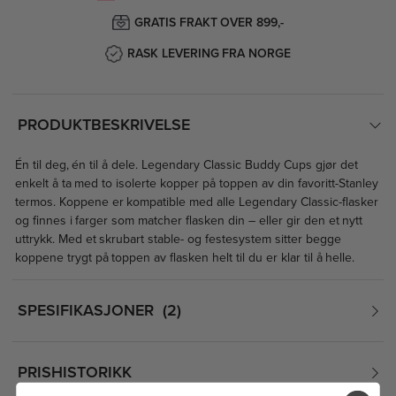
GRATIS FRAKT OVER 899,-
RASK LEVERING FRA NORGE
PRODUKTBESKRIVELSE
Én til deg, én til å dele. Legendary Classic Buddy Cups gjør det
enkelt å ta med to isolerte kopper på toppen av din favoritt-Stanley
termos. Koppene er kompatible med alle Legendary Classic-flasker
og finnes i farger som matcher flasken din – eller gir den et nytt
uttrykk. Med et skrubart stable- og festesystem sitter begge
koppene trygt på toppen av flasken helt til du er klar til å helle.
SPESIFIKASJONER
2
PRISHISTORIKK