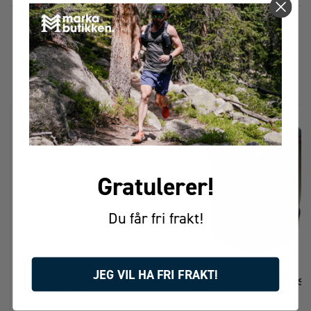
FÅR VI FORESLÅ
ANDRE KJØPTE DETTE
Gratulerer!
Du får fri frakt!
JEG VIL HA FRI FRAKT!
SKRUKORK TIL CLASSIC
LOKK STANLEY TERMOS
MATTERMOS
GRØNN