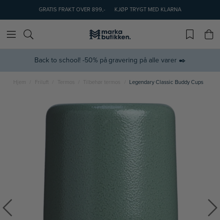
GRATIS FRAKT OVER 899,-
KJØP TRYGT MED KLARNA
Back to school! -50% på gravering på alle varer ✒️
Hjem
Friluft
Termos
Tilbehør termos
Legendary Classic Buddy Cups