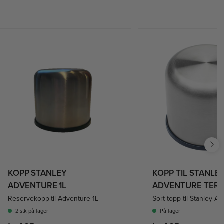
KOPP STANLEY
KOPP TIL STANLE
ADVENTURE 1L
ADVENTURE TER
Reservekopp til Adventure 1L
Sort topp til Stanley A
2 stk på lager
På lager