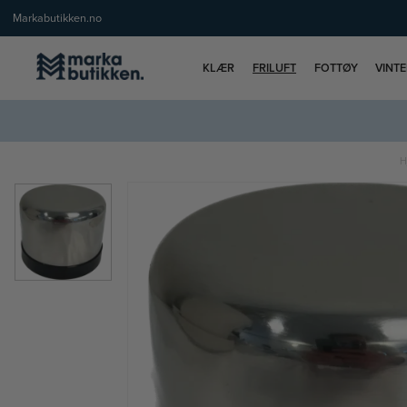
Markabutikken.no
KLÆR
FRILUFT
FOTTØY
VINT
H