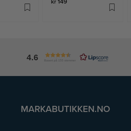
kr 149
ge
4.6
Basert på 155 stemmer
MARKABUTIKKEN.NO