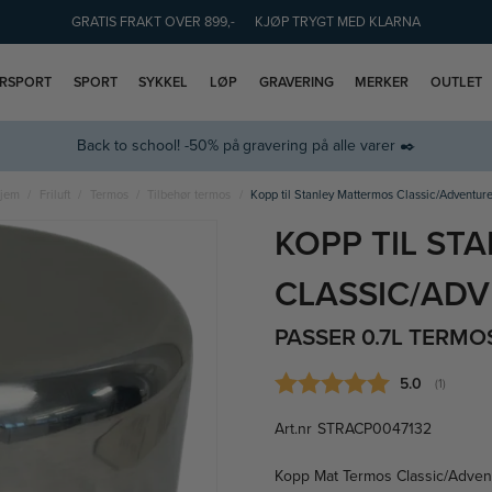
GRATIS FRAKT OVER 899,-
KJØP TRYGT MED KLARNA
ERSPORT
SPORT
SYKKEL
LØP
GRAVERING
MERKER
OUTLET
Back to school! -50% på gravering på alle varer ✒️
jem
Friluft
Termos
Tilbehør termos
Kopp til Stanley Mattermos Classic/Adventur
KOPP TIL ST
CLASSIC/AD
PASSER 0.7L TERM
Gjennomsnitt
5.0
(
stemmer:
1
)
Art.nr
STRACP0047132
Kopp Mat Termos Classic/Adven