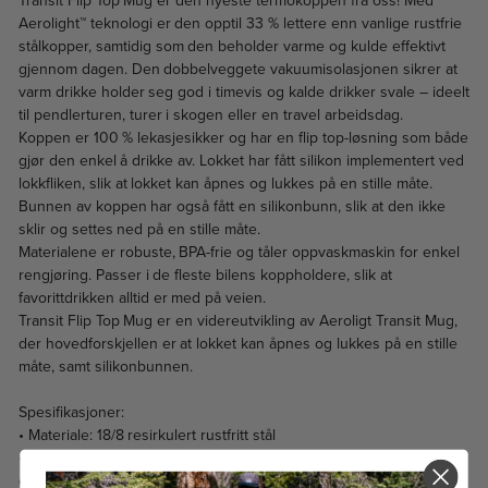
Transit Flip Top Mug er den nyeste termokoppen fra oss! Med
Aerolight™ teknologi er den opptil 33 % lettere enn vanlige rustfrie
stålkopper, samtidig som den beholder varme og kulde effektivt
gjennom dagen. Den dobbelveggete vakuumisolasjonen sikrer at
varm drikke holder seg god i timevis og kalde drikker svale – ideelt
til pendlerturen, turer i skogen eller en travel arbeidsdag.
Koppen er 100 % lekasjesikker og har en flip top-løsning som både
gjør den enkel å drikke av. Lokket har fått silikon implementert ved
lokkfliken, slik at lokket kan åpnes og lukkes på en stille måte.
Bunnen av koppen har også fått en silikonbunn, slik at den ikke
sklir og settes ned på en stille måte.
Materialene er robuste, BPA-frie og tåler oppvaskmaskin for enkel
rengjøring. Passer i de fleste bilens koppholdere, slik at
favorittdrikken alltid er med på veien.
Transit Flip Top Mug er en videreutvikling av Aeroligt Transit Mug,
der hovedforskjellen er at lokket kan åpnes og lukkes på en stille
måte, samt silikonbunnen.
Spesifikasjoner:
• Materiale: 18/8 resirkulert rustfritt stål
• Teknologi: AeroLight™ spun-steel – gjør koppen betydelig lettere
enn standard stål