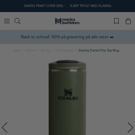
GRATIS FRAKT OVER 899,-
KJØP TRYGT MED KLARNA
Back to school! -50% på gravering på alle varer ✒️
Hjem
Friluft
Termos
Termokopp
Stanley Transit Flip Top Mug