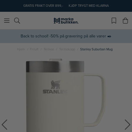
GRATIS FRAKT OVER 899,-
KJØP TRYGT MED KLARNA
Back to school! -50% på gravering på alle varer ✒️
Hjem
Friluft
Termos
Termokopp
Stanley Suburban Mug