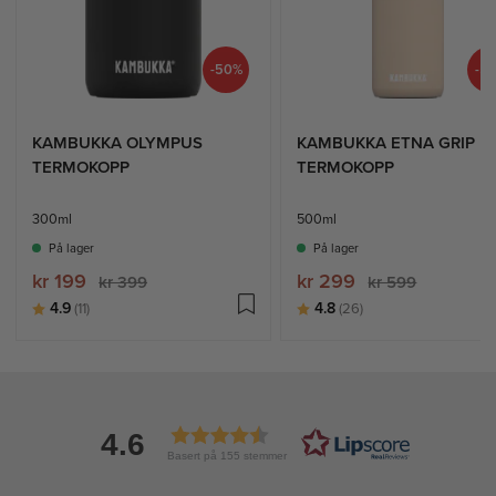
-50%
-5
KAMBUKKA OLYMPUS
KAMBUKKA ETNA GRIP
TERMOKOPP
TERMOKOPP
300ml
500ml
På lager
På lager
kr 199
kr 299
kr 399
kr 599
Karakter:
av 5 mulige
Karakter:
av 5 mulige
4.9
4.8
(11)
(26)
4.6
Basert på 155 stemmer