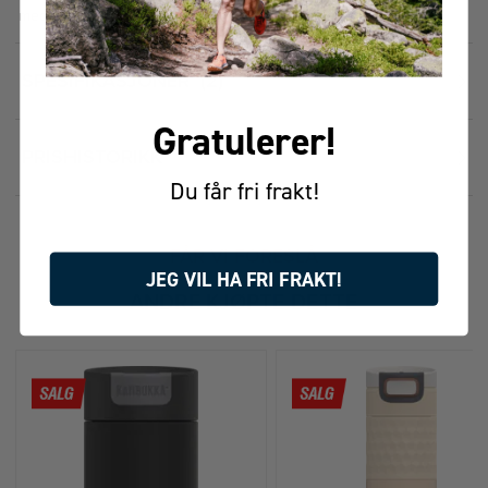
med is opptil ca. 30 t (avhengig av forhold)
SPESIFIKASJONER
2
Gratulerer!
PRISHISTORIKK
Du får fri frakt!
FÅR VI FORESLÅ
JEG VIL HA FRI FRAKT!
ANDRE KJØPTE DETTE