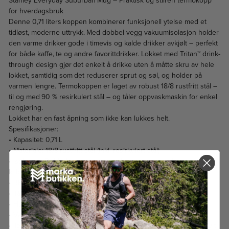
Stanley Everyday Suburban Mug – Praktisk og stilren termokopp
for hverdagsbruk
Denne 0,71 liters koppen kombinerer funksjonell ytelse med et
tidløst, moderne uttrykk. Med dobbel vegg vakuumisolasjon holder
den varme drikker gode i timevis og kalde drikker avkjølt – perfekt
for både kaffe, te og andre favorittdrikker. Lokket med Tritan™ drink-
through design gjør det enkelt å drikke uten å måtte skru av hele
lokket, samtidig som det reduserer sprut og søl, og holder på
varmen lengre. Termokoppen er laget av robust 18/8 rustfritt stål –
til og med 90 % resirkulert stål – og tåler oppvaskmaskin for enkel
rengjøring.
Lokket har en fast åpning som ikke kan lukkes helt.
Spesifikasjoner:
• Kapasitet: 0,71 L
• Materiale: 18/8 rustfritt stål (inkl. resirkulert stål)
• Isolasjon: Dobbel vegg vakuumisolasjon holder drikke varm eller
kald
• BPA-fri: Ja
• Tåler oppvaskmaskin: Ja
• Håndtak: Komfortabelt integrert håndtak
• Vekt: Ca. 480 g
• Temperaturytelse (veiledende): varm i opptil ca. 2,5 t, kald i ca. 7 t,