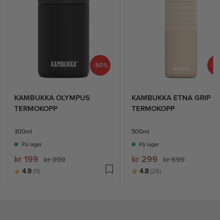
-50%
-5
KAMBUKKA OLYMPUS
KAMBUKKA ETNA GRIP
TERMOKOPP
TERMOKOPP
300ml
500ml
På lager
På lager
kr 199
kr 299
kr 399
kr 599
Karakter:
av 5 mulige
Karakter:
av 5 mulige
4.9
4.8
(11)
(26)