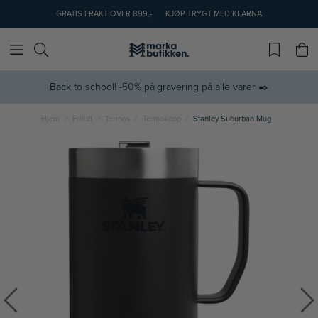
GRATIS FRAKT OVER 899,-
KJØP TRYGT MED KLARNA
Back to school! -50% på gravering på alle varer ✒️
Hjem
Friluft
Termos
Termokopp
Stanley Suburban Mug