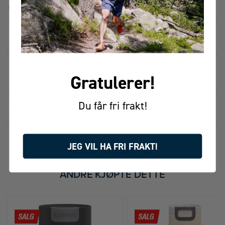
med is opptil ca. 20 t (avhengig av forhold)
SPESIFIKASJONER
2
PRISHISTORIKK
Gratulerer!
Du får fri frakt!
GRAVERING
JEG VIL HA FRI FRAKT!
FÅR VI FORESLÅ
ANDRE KJØPTE DETTE