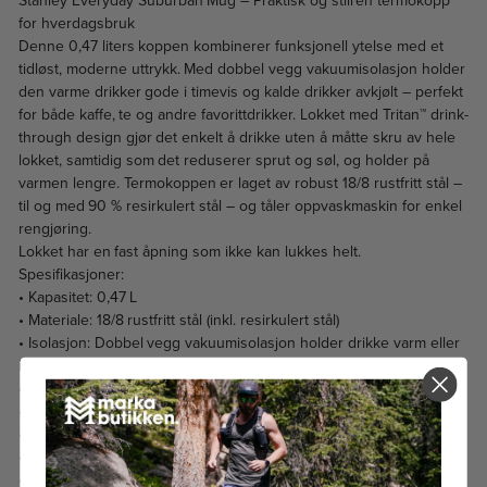
Stanley Everyday Suburban Mug – Praktisk og stilren termokopp
for hverdagsbruk
Denne 0,47 liters koppen kombinerer funksjonell ytelse med et
tidløst, moderne uttrykk. Med dobbel vegg vakuumisolasjon holder
den varme drikker gode i timevis og kalde drikker avkjølt – perfekt
for både kaffe, te og andre favorittdrikker. Lokket med Tritan™ drink-
through design gjør det enkelt å drikke uten å måtte skru av hele
lokket, samtidig som det reduserer sprut og søl, og holder på
varmen lengre. Termokoppen er laget av robust 18/8 rustfritt stål –
til og med 90 % resirkulert stål – og tåler oppvaskmaskin for enkel
rengjøring.
Lokket har en fast åpning som ikke kan lukkes helt.
Spesifikasjoner:
• Kapasitet: 0,47 L
• Materiale: 18/8 rustfritt stål (inkl. resirkulert stål)
• Isolasjon: Dobbel vegg vakuumisolasjon holder drikke varm eller
kald
• BPA-fri: Ja
• Tåler oppvaskmaskin: Ja
• Håndtak: Komfortabelt integrert håndtak
• Vekt: Ca. 320 g
• Temperaturytelse (veiledende): varm i opptil ca. 1,5 t, kald i ca. 5 t,