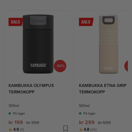
-50%
-5
KAMBUKKA OLYMPUS
KAMBUKKA ETNA GRIP
TERMOKOPP
TERMOKOPP
300ml
500ml
På lager
På lager
kr 199
kr 299
kr 399
kr 599
Karakter:
av 5 mulige
Karakter:
av 5 mulige
4.9
4.8
(11)
(26)