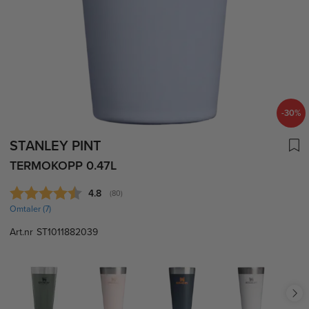
-30%
STANLEY PINT
TERMOKOPP 0.47L
Gjennomsnittskarakter:
4.8
(
stemmer:
80
)
Omtaler (
7
)
Art.nr
ST1011882039