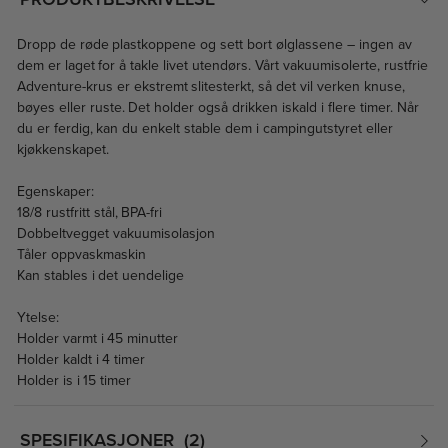
Dropp de røde plastkoppene og sett bort ølglassene – ingen av
dem er laget for å takle livet utendørs. Vårt vakuumisolerte, rustfrie
Adventure-krus er ekstremt slitesterkt, så det vil verken knuse,
bøyes eller ruste. Det holder også drikken iskald i flere timer. Når
du er ferdig, kan du enkelt stable dem i campingutstyret eller
kjøkkenskapet.
Egenskaper:
18/8 rustfritt stål, BPA-fri
Dobbeltvegget vakuumisolasjon
Tåler oppvaskmaskin
Kan stables i det uendelige
Ytelse:
Holder varmt i 45 minutter
Holder kaldt i 4 timer
Holder is i 15 timer
SPESIFIKASJONER
2