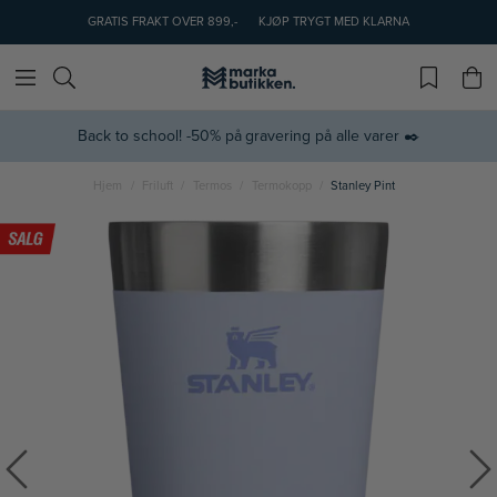
GRATIS FRAKT OVER 899,-
KJØP TRYGT MED KLARNA
Back to school! -50% på gravering på alle varer ✒️
Hjem
Friluft
Termos
Termokopp
Stanley Pint