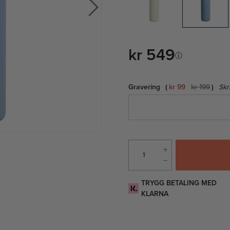
kr 549
Gravering
kr 99
kr 199
Skr
TRYGG BETALING MED
KLARNA