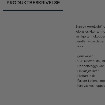
PRODUKTBESKRIVELSE
Stanley AeroLight™ e
lekkasjesikker termo
vanlige termokopper 
pendler – om det er 
på vei.
Egenskaper:
- 18/8 rustfritt stål, B
- Dobbeltveggs vak
- Lekkasjesikker
- Låsbart lokk
- Passer i bilens ko
- Kan vaskes i oppv