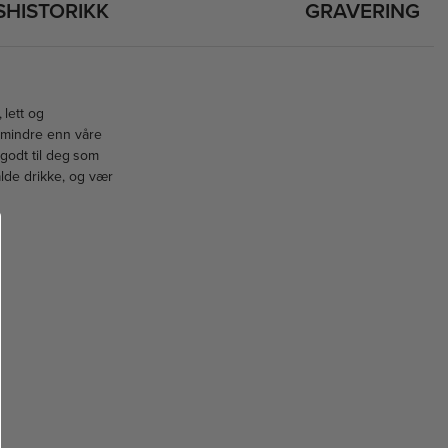
SHISTORIKK
GRAVERING
 lett og
l mindre enn våre
 godt til deg som
alde drikke, og vær