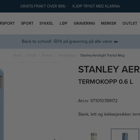
GRATIS FRAKT OVER 899,-
KJØP TRYGT MED KLARNA
ERSPORT
SPORT
SYKKEL
LØP
GRAVERING
MERKER
OUTLET
Back to school! -50% på gravering på alle varer ✒️
Hjem
Friluft
Termos
Termokopp
Stanley Aerolight Transit Mug
STANLEY AER
TERMOKOPP 0.6 L
Art.nr
ST1010789172
Slank, lett og lekkasjesikker ter