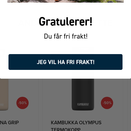
FÅR VI FORESLÅ
Gratulerer!
ANDRE KJØPTE DETTE
Du får fri frakt!
JEG VIL HA FRI FRAKT!
-50%
-50%
NA GRIP
KAMBUKKA OLYMPUS
TERMOKOPP