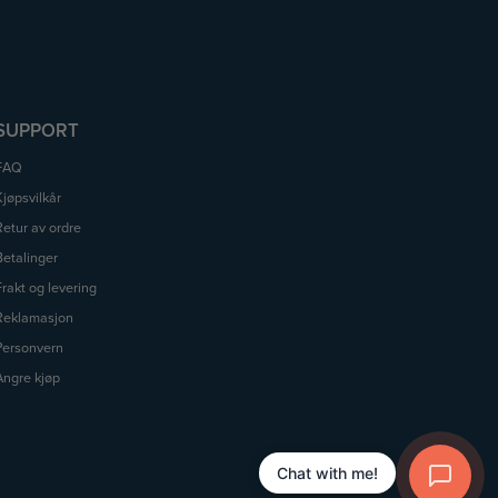
SUPPORT
FAQ
Kjøpsvilkår
Retur av ordre
Betalinger
Frakt og levering
Reklamasjon
Personvern
Angre kjøp
Chat with me!