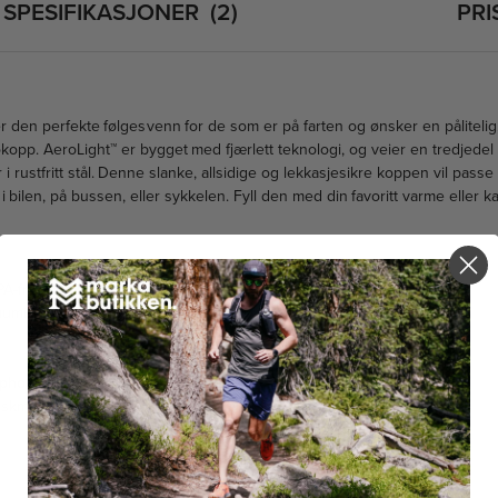
SPESIFIKASJONER
2
PRI
r den perfekte følgesvenn for de som er på farten og ønsker en pålitelig,
kopp. AeroLight™ er bygget med fjærlett teknologi, og veier en tredjede
i rustfritt stål. Denne slanke, allsidige og lekkasjesikre koppen vil passe
i bilen, på bussen, eller sykkelen. Fyll den med din favoritt varme eller k
PA-fri
uumisolering
ppholder
askmaskin