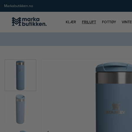
Markabutikken.no
KLÆR
FRILUFT
FOTTØY
VINT