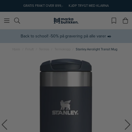
GRATIS FRAKT OVER 899,-
KJØP TRYGT MED KLARNA
Back to school! -50% på gravering på alle varer ✒️
Hjem
Friluft
Termos
Termokopp
Stanley Aerolight Transit Mug