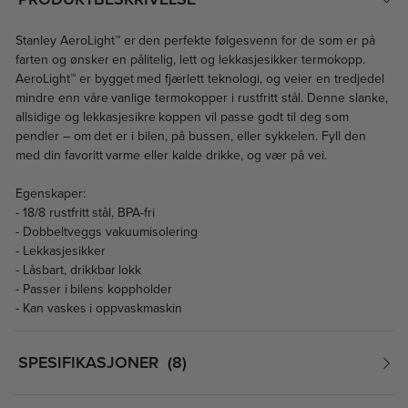
Stanley AeroLight™ er den perfekte følgesvenn for de som er på
farten og ønsker en pålitelig, lett og lekkasjesikker termokopp.
AeroLight™ er bygget med fjærlett teknologi, og veier en tredjedel
mindre enn våre vanlige termokopper i rustfritt stål. Denne slanke,
allsidige og lekkasjesikre koppen vil passe godt til deg som
pendler – om det er i bilen, på bussen, eller sykkelen. Fyll den
med din favoritt varme eller kalde drikke, og vær på vei.
Egenskaper:
- 18/8 rustfritt stål, BPA-fri
- Dobbeltveggs vakuumisolering
- Lekkasjesikker
- Låsbart, drikkbar lokk
- Passer i bilens koppholder
- Kan vaskes i oppvaskmaskin
SPESIFIKASJONER
8