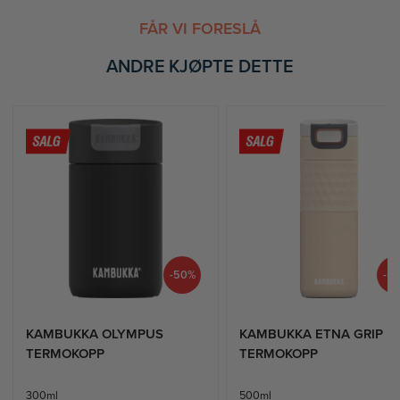
i
g
FÅR VI FORESLÅ
e
ANDRE KJØPTE DETTE
-50%
-5
KAMBUKKA OLYMPUS
KAMBUKKA ETNA GRIP
TERMOKOPP
TERMOKOPP
300ml
500ml