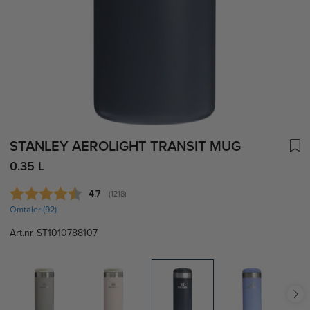
STANLEY AEROLIGHT TRANSIT MUG
0.35 L
Gjennomsnittskarakter:
4.7
(
stemmer:
1218
)
Omtaler (
92
)
Art.nr
ST1010788107