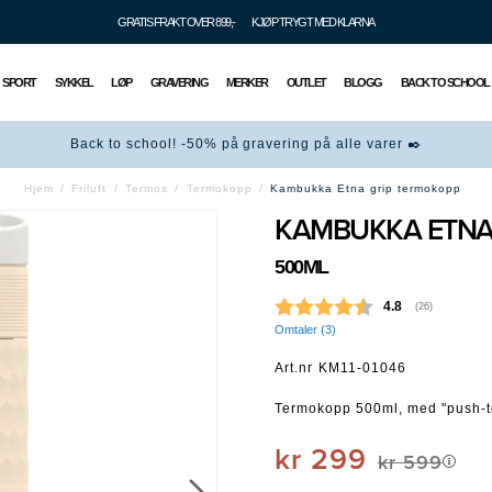
GRATIS FRAKT OVER 899,-
KJØP TRYGT MED KLARNA
SPORT
SYKKEL
LØP
GRAVERING
MERKER
OUTLET
BLOGG
BACK TO SCHOOL
Back to school! -50% på gravering på alle varer ✒️
Hjem
Friluft
Termos
Termokopp
Kambukka Etna grip termokopp
KAMBUKKA ETNA
500ML
Gjennomsnittska
4.8
(
stemmer:
26
)
Omtaler (
3
)
Art.nr
KM11-01046
Termokopp 500ml, med "push-to
kr 299
kr 599