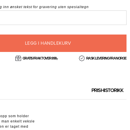
g inn ønsket tekst for gravering uten spesialtegn
LEGG I HANDLEKURV
GRATIS FRAKT OVER 899,-
RASK LEVERING FRA NORGE
PRISHISTORIKK
kopp som holder
an man enkelt veksle
en er laget med