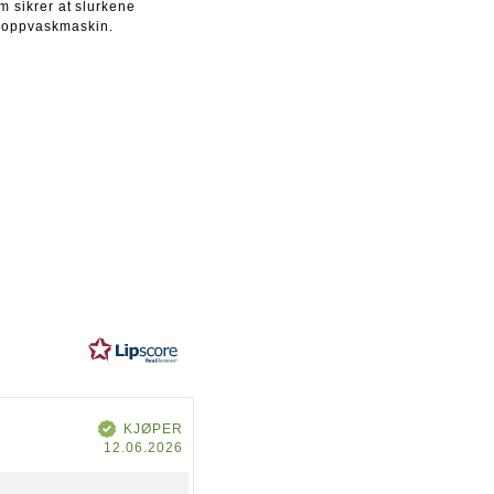
om sikrer at slurkene
i oppvaskmaskin.
V
KJØPER
e
D
r
12.06.2026
i
a
f
i
t
s
e