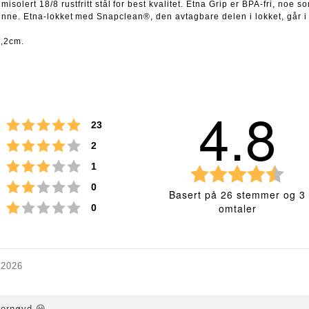
solert 18/8 rustfritt stål for best kvalitet. Etna Grip er BPA-fri, noe s
unne. Etna-lokket med Snapclean®, den avtagbare delen i lokket, går 
8,2cm.
4.8
Karakter: 5 av 5 mulige
stemmer
23
Karakter: 4 av 5 mulige
stemmer
2
Karakter: 3 av 5 mulige
stemmer
1
K
a
Karakter: 2 av 5 mulige
stemmer
0
Basert på 26 stemmer og 3
r
Karakter: 1 av 5 mulige
stemmer
omtaler
0
a
k
t
e
r
Vurdering
Bilder
.2026
:
4
.
8
 fornøyd 😃