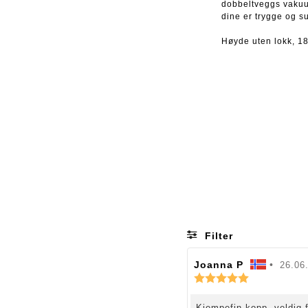
dobbeltveggs vakuumi
dine er trygge og s
Høyde uten lokk, 1
Filter
F
Joanna P
•
O
26.06
o
K
m
a
r
t
r
f
a
O
Kjempefin kopp, veldig