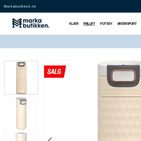
Markabutikken.no
KLÆR
FRILUFT
FOTTØY
VINTERSPORT