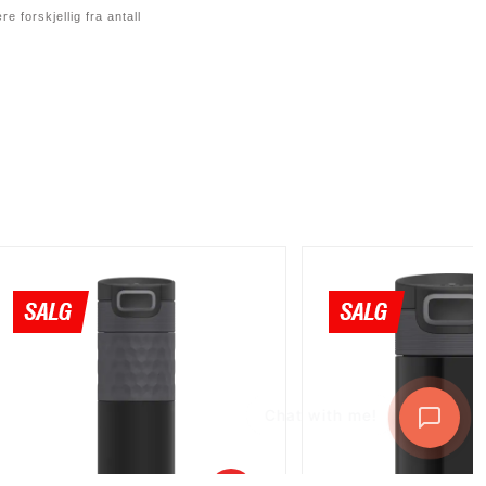
ø
 forskjellig fra antall
p
:
Chat with me!