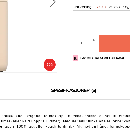
Gravering
kr 38
kr 75
Leg
TRYGG BETALING MED KLARNA
-50%
SPESIFIKASJONER
3
ambukkas bestselgende termokopp! En lekkasjesikker og sølefri termo
 timer (eller kald i opptil 18timer). Med det multifunksjonelle lokket k
er; åpen, 100% låst eller «push-to-drink». Alt med en hånd. Termokopp