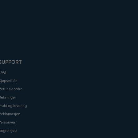
SUPPORT
FAQ
Kjøpsvilkår
Retur av ordre
Betalinger
Frakt og levering
Reklamasjon
Personvern
Angre kjøp