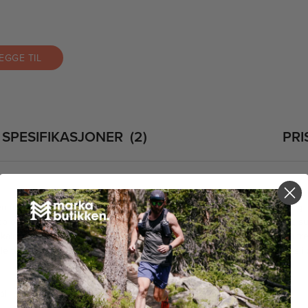
EGGE TIL
SPESIFIKASJONER
2
PRI
n for deg som ønsker en garantert lekasjefri og bekymringsløs pakking.
b og når du er ute på tur. Egner seg like godt til frokostblanding, grøt, s
ald i hele 7 timer. Med sin innovativ intrigering av stål spork på siden tr
ele termosen og spork er dishwasher safe, så denne kan enkelt vaskes 
ål