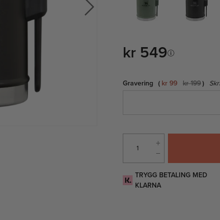
kr 549
Gravering
kr 99
kr 199
Skr
TRYGG BETALING MED
KLARNA