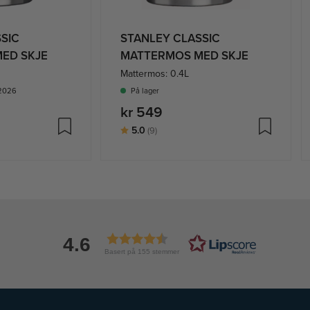
SIC
STANLEY CLASSIC
ED SKJE
MATTERMOS MED SKJE
Mattermos: 0.4L
-2026
På lager
kr 549
ge
Karakter:
av 5 mulige
5.0
(9)
4.6
Basert på 155 stemmer