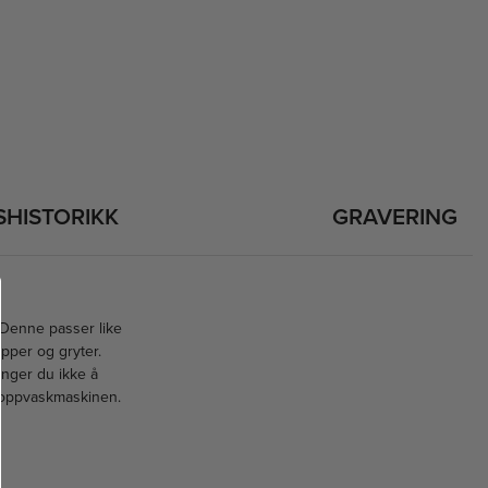
SHISTORIKK
GRAVERING
 Denne passer like
upper og gryter.
enger du ikke å
i oppvaskmaskinen.