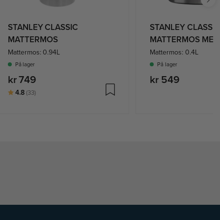
STANLEY CLASSIC
STANLEY CLASSI
MATTERMOS
MATTERMOS MED
Mattermos: 0.94L
Mattermos: 0.4L
På lager
På lager
kr 749
kr 549
Karakter:
av 5 mulige
4.8
(33)