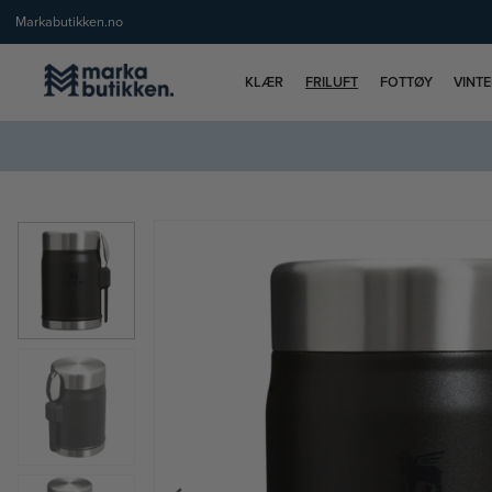
Markabutikken.no
KLÆR
FRILUFT
FOTTØY
VINT