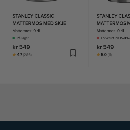
STANLEY CLASSIC
STANLEY CLAS
MATTERMOS MED SKJE
MATTERMOS M
Mattermos: 0.4L
Mattermos: 0.4L
På lager
Forventet inn 15-09
kr 549
kr 549
Karakter:
av 5 mulige
Karakter:
av 5 muli
4.7
5.0
(286)
(11)