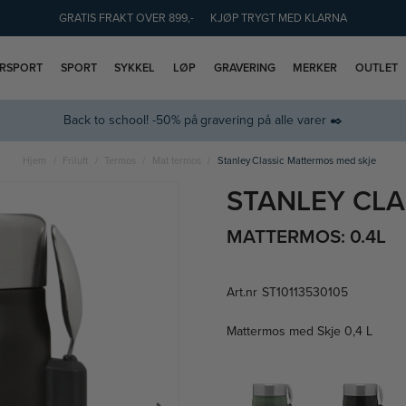
GRATIS FRAKT OVER 899,-
KJØP TRYGT MED KLARNA
ERSPORT
SPORT
SYKKEL
LØP
GRAVERING
MERKER
OUTLET
Back to school! -50% på gravering på alle varer ✒️
Hjem
Friluft
Termos
Mat termos
Stanley Classic Mattermos med skje
STANLEY CLA
MATTERMOS: 0.4L
Art.nr
ST10113530105
Mattermos med Skje 0,4 L