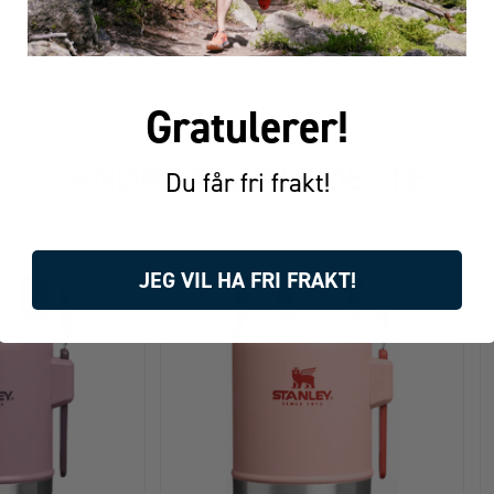
Gratulerer!
FÅR VI FORESLÅ
ANDRE KJØPTE DETTE
Du får fri frakt!
JEG VIL HA FRI FRAKT!