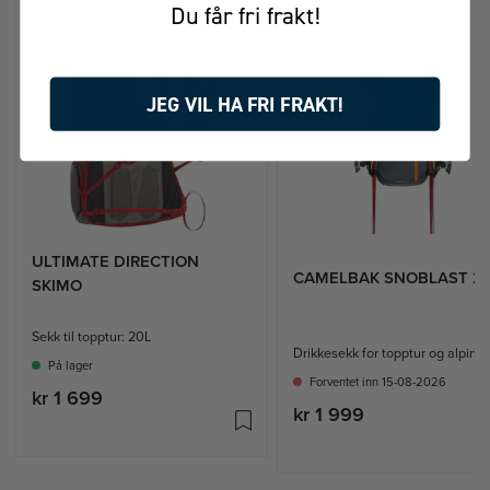
Du får fri frakt!
JEG VIL HA FRI FRAKT!
ULTIMATE DIRECTION
CAMELBAK SNOBLAST 2
SKIMO
Sekk til topptur: 20L
Drikkesekk for topptur og alpint
På lager
Forventet inn 15-08-2026
kr 1 699
kr 1 999