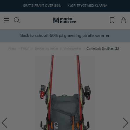
GRATIS FRAKT OVER 899,-
KJØP TRYGT MED KLARNA
Back to school! -50% på gravering på alle varer ✒️
Hjem
Friluft
Sekker og vester
Vintersekker
Camelbak SnoBlast 22