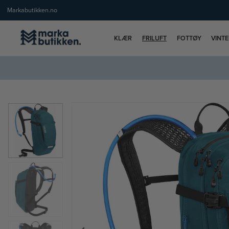
Markabutikken.no
KLÆR
FRILUFT
FOTTØY
VINT