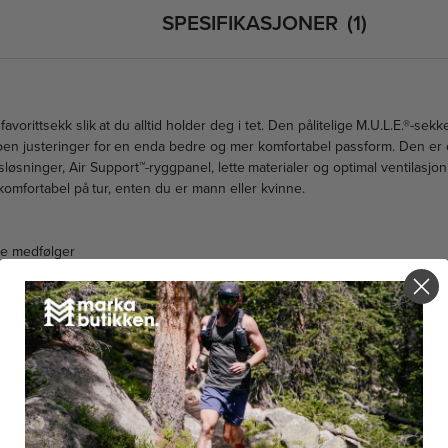
SPESIFIKASJONER
1
favorittsekk slik at du alltid holder deg i tet. Den pålitelige M.U.L.E.®-sekk
n justeringer for en enda bedre og mer komfortabel passform. Den er
øsninger, Air Support™-ryggpanel, lette materialer og optimal ventilasjon 
komfortabel på tur, enten du er mann eller kvinne.
re medfølger
ter
m
anel
rganisering
ap™
sbelte