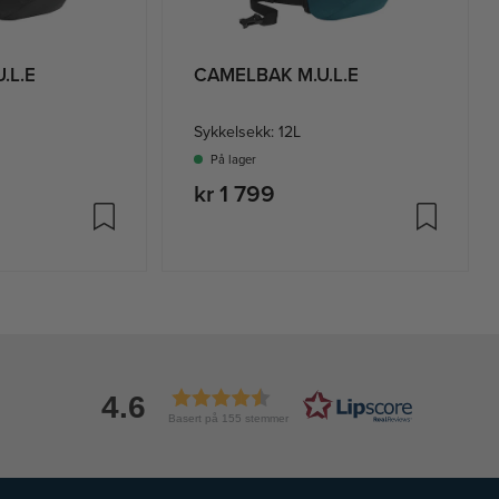
.L.E
CAMELBAK M.U.L.E
Sykkelsekk: 12L
På lager
kr 1 799
4.6
Basert på 155 stemmer