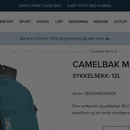
GRATIS FRAKT OVER 899,-
KJØP TRYGT MED KLARNA
ERSPORT
SPORT
SYKKEL
LØP
GRAVERING
MERKER
OUTLET
Back to school! -50% på gravering på alle varer ✒️
Hjem
Friluft
Sekker og vester
Sykkelsekker
Camelbak M.U.L.E
CAMELBAK M.
SYKKELSEKK: 12L
Art.nr
CB2654403000X
Den velkjente og pålitelige M.U.
passform og en enda smidigere 