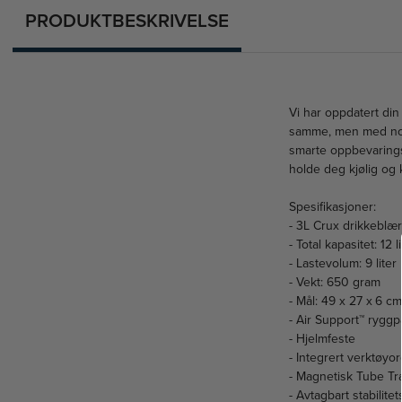
PRODUKTBESKRIVELSE
Vi har oppdatert din 
samme, men med noe
smarte oppbevaringsl
holde deg kjølig og 
Spesifikasjoner:
- 3L Crux drikkeblæ
- Total kapasitet: 12 li
- Lastevolum: 9 liter
- Vekt: 650 gram
- Mål: 49 x 27 x 6 c
- Air Support™ ryggp
- Hjelmfeste
- Integrert verktøyo
- Magnetisk Tube Tr
- Avtagbart stabilitet