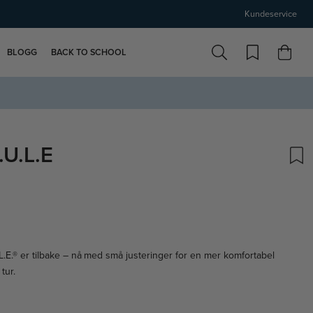
Kundeservice
BLOGG
BACK TO SCHOOL
U.L.E
L.E.® er tilbake – nå med små justeringer for en mer komfortabel
tur.