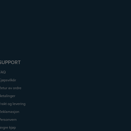
SUPPORT
FAQ
Kjøpsvilkår
Retur av ordre
Betalinger
Frakt og levering
Reklamasjon
Personvern
Angre kjøp