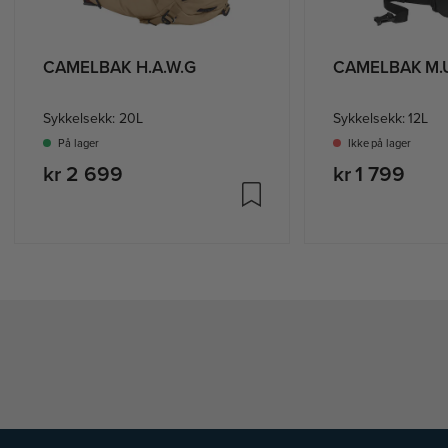
CAMELBAK H.A.W.G
CAMELBAK M.U
Sykkelsekk: 20L
Sykkelsekk: 12L
På lager
Ikke på lager
kr 2 699
kr 1 799