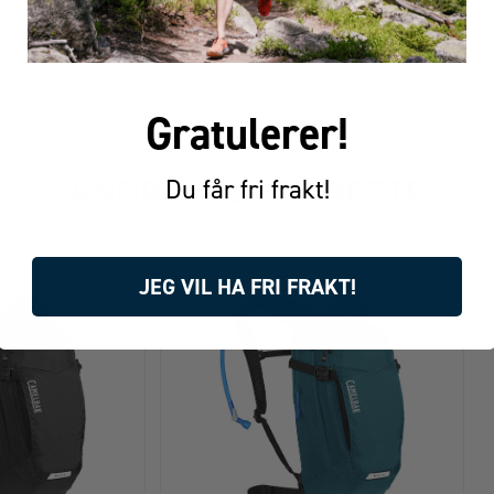
tem
Gratulerer!
FÅR VI FORESLÅ
Du får fri frakt!
ANDRE KJØPTE DETTE
JEG VIL HA FRI FRAKT!