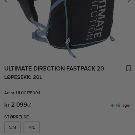
ULTIMATE DIRECTION FASTPACK 20
LØPESEKK: 20L
Art.nr
UL0017F004
kr 2 099
På lager
STØRRELSE
S/M
M/L