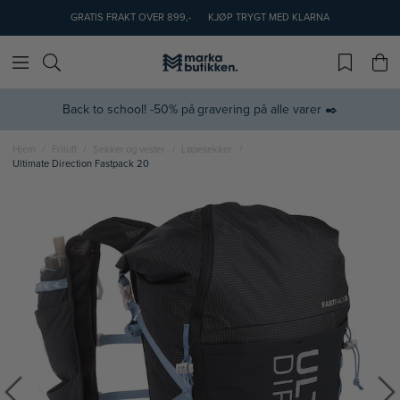
GRATIS FRAKT OVER 899,-
KJØP TRYGT MED KLARNA
Back to school! -50% på gravering på alle varer ✒️
Hjem
Friluft
Sekker og vester
Løpesekker
Ultimate Direction Fastpack 20