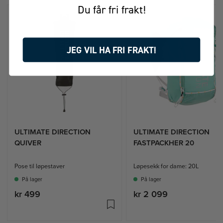
Du får fri frakt!
JEG VIL HA FRI FRAKT!
ULTIMATE DIRECTION
ULTIMATE DIRECTION
QUIVER
FASTPACKHER 20
Pose til løpestaver
Løpesekk for dame: 20L
På lager
På lager
kr 499
kr 2 099