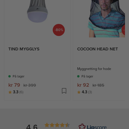
-80%
-5
TIND MYGGLYS
COCOON HEAD NET
Myggnetting for hode
På lager
På lager
kr 79
kr 92
kr 399
kr 185
Karakter:
av 5 mulige
Karakter:
av 5 mulige
3.3
4.3
(6)
(3)
4.6