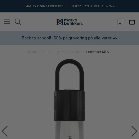
GRATIS FRAKT OVER 899,-
KJØP TRYGT MED KLARNA
Back to school! -50% på gravering på alle varer ✒️
Hjem
Friluft
Lykter
Teltlykt
Ledlenser ML6