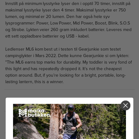
Innstilt på minimum lysstyrke lyser den i opptil 70 timer, innstilt på
maksimal lysstyrke lyser den 4 timer. Maksimal lysstyrke er 750
lumen, og minimal er 20 lumen. Den har også hele syv
lysprogrammer: Power, Low Power, Mid Power, Boost, Blink, S.O.S
og Strobe. Lykten veier 260 gram inkludert batterier. Leveres med
ett sett oppladbare batterier og USB - kabel.
Ledlenser ML6 kom best ut i testen til Gearjunkie som testet
campinglykter i Mars 2022. Dette kunne Gearjunkie si om lykten:
"The ML6 earns top marks for durability. My toddler is very fond of
this light and has repeatedly dropped it. It’s not the cheapest
option around. But, if you’re looking for a bright, portable, long-
lasting lantern, this is a winner.
SPESIFIKASJONER
7
PRISHISTORIKK