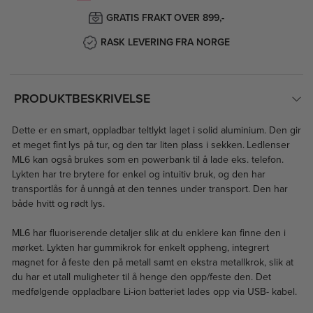
GRATIS FRAKT OVER 899,-
RASK LEVERING FRA NORGE
PRODUKTBESKRIVELSE
Dette er en smart, oppladbar teltlykt laget i solid aluminium. Den gir
et meget fint lys på tur, og den tar liten plass i sekken. Ledlenser
ML6 kan også brukes som en powerbank til å lade eks. telefon.
Lykten har tre brytere for enkel og intuitiv bruk, og den har
transportlås for å unngå at den tennes under transport. Den har
både hvitt og rødt lys.
ML6 har fluoriserende detaljer slik at du enklere kan finne den i
mørket. Lykten har gummikrok for enkelt oppheng, integrert
magnet for å feste den på metall samt en ekstra metallkrok, slik at
du har et utall muligheter til å henge den opp/feste den. Det
medfølgende oppladbare Li-ion batteriet lades opp via USB- kabel.