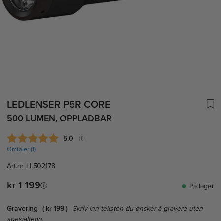
LEDLENSER P5R CORE
500 LUMEN, OPPLADBAR
Gjennomsnittskarakter:
5.0
(
stemmer:
1
)
Omtaler (
1
)
Art.nr
LL502178
kr 1 199
På lager
Gravering
kr 199
Skriv inn teksten du ønsker å gravere uten
spesialtegn.