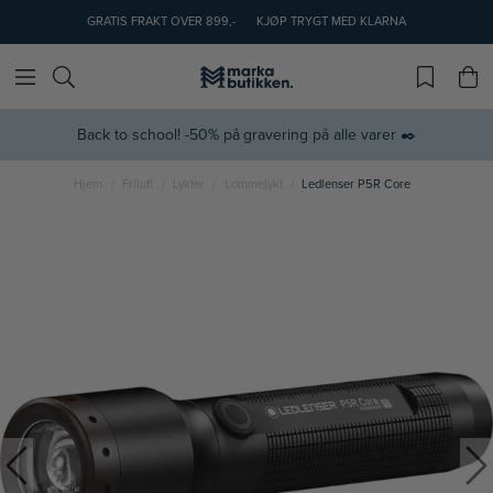
GRATIS FRAKT OVER 899,-
KJØP TRYGT MED KLARNA
Back to school! -50% på gravering på alle varer ✒️
Hjem
Friluft
Lykter
Lommelykt
Ledlenser P5R Core