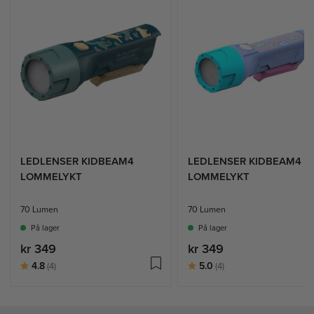
LEDLENSER KIDBEAM4
LEDLENSER KIDBEAM4
LOMMELYKT
LOMMELYKT
70 Lumen
70 Lumen
På lager
På lager
kr 349
kr 349
Karakter:
av 5 mulige
Karakter:
av 5 mulige
4.8
5.0
(4)
(4)