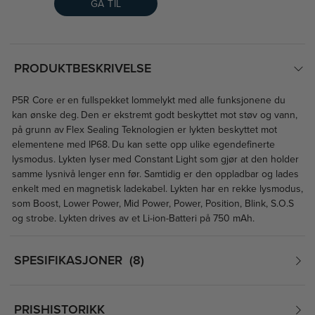
GÅ TIL
PRODUKTBESKRIVELSE
P5R Core er en fullspekket lommelykt med alle funksjonene du
kan ønske deg. Den er ekstremt godt beskyttet mot støv og vann,
på grunn av Flex Sealing Teknologien er lykten beskyttet mot
elementene med IP68. Du kan sette opp ulike egendefinerte
lysmodus. Lykten lyser med Constant Light som gjør at den holder
samme lysnivå lenger enn før. Samtidig er den oppladbar og lades
enkelt med en magnetisk ladekabel. Lykten har en rekke lysmodus,
som Boost, Lower Power, Mid Power, Power, Position, Blink, S.O.S
og strobe. Lykten drives av et Li-ion-Batteri på 750 mAh.
SPESIFIKASJONER
8
PRISHISTORIKK