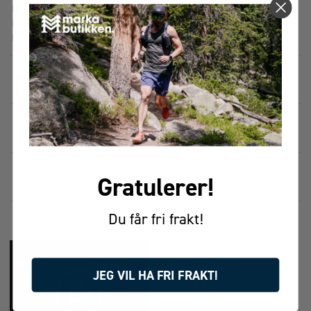
Boost- 250 lumen – 80 meter
Power-150 lumen – 50meter
Low power 20 lumen - 15meter
SPESIFIKASJONER
9
PRISHISTORIKK
DATABLAD
Gratulerer!
Du får fri frakt!
JEG VIL HA FRI FRAKT!