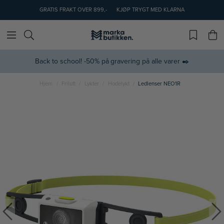
GRATIS FRAKT OVER 899,-
KJØP TRYGT MED KLARNA
Back to school! -50% på gravering på alle varer ✒️
Hjem
Friluft
Lykter
Hodelykt
Ledlenser NEO1R