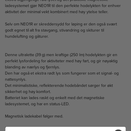
ladesystemet gjør NEO1R til den perfekte hodelykten for enhver
aktivitet der minimal vekt kombinert med høy ytelse teller.
Selv om NEO1R er skreddersydd for løping er den også svært
godt egnet til alt fra stavgang, stivandring og skiturer til
hundelufting og gåturer.
Denne ultralette (39 g) men kraftige (250 lm) hodelykten gir en
perfekt lysfordeling for aktiviteter med høy fart, og gir nøyaktig
blanding av nærlys og fjernlys.
Den har også et ekstra rødt lys som fungerer som et signal- og
nattesynlys.
Det minimalistiske, reflekterende hodebåndet sørger for økt
sikkerhet og høy komfort.
Batteriet kan lades raskt og enkelt med det magnetiske
ladesystemet, og har en status-LED.
Magnetisk ladekabel følger med.
Lykten har 3 lysprogram;