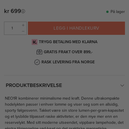
kr 699
På lager
LEGG I HANDLEKURV
TRYGG BETALING MED KLARNA
GRATIS FRAKT OVER 899,-
RASK LEVERING FRA NORGE
PRODUKTBESKRIVELSE
NEO1R kombinerer minimalisme med kraft. Denne ultrakompakte
hodelykten passer i enhver lomme og viser seg som en allsidig,
sporty følgesvenn. Takket være sin store lumen-per-gram-kapasitet
og et lysbilde tilpasset raske aktiviteter, er den mye mer enn en
reservelykt. Med sitt moderne utseendet, vippbare lampehode, det
ekstra tilgjengelige rød-lyset og det praktiske magnetiske