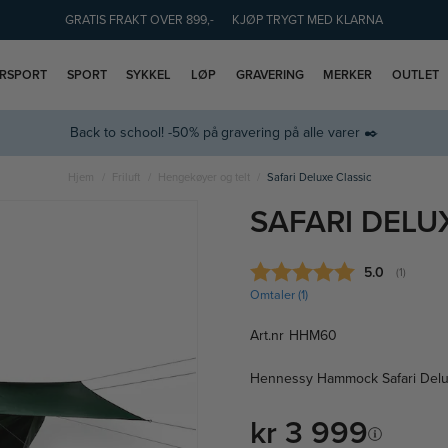
GRATIS FRAKT OVER 899,-
KJØP TRYGT MED KLARNA
ERSPORT
SPORT
SYKKEL
LØP
GRAVERING
MERKER
OUTLET
Back to school! -50% på gravering på alle varer ✒️
Hjem
Friluft
Hengekøyer og telt
Safari Deluxe Classic
SAFARI DELU
Gjennomsnitt
5.0
(
stemmer:
1
)
Omtaler (
1
)
Art.nr
HHM60
Hennessy Hammock Safari Delu
kr 3 999