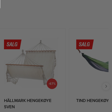
-67%
HÄLLMARK HENGEKØYE
TIND HENGEKØYE
SVEN