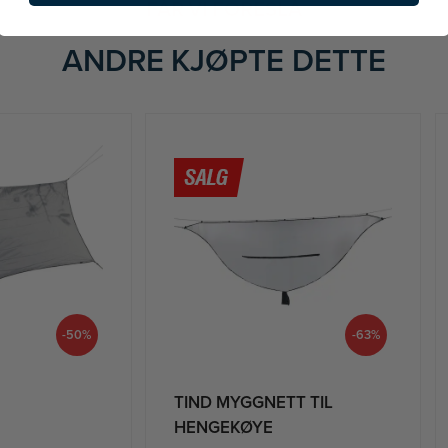
FÅR VI FORESLÅ
ANDRE KJØPTE DETTE
-50%
-63%
TIND MYGGNETT TIL
HENGEKØYE