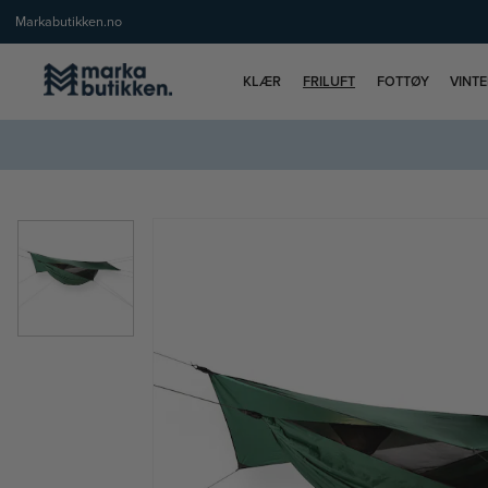
Markabutikken.no
KLÆR
FRILUFT
FOTTØY
VINT