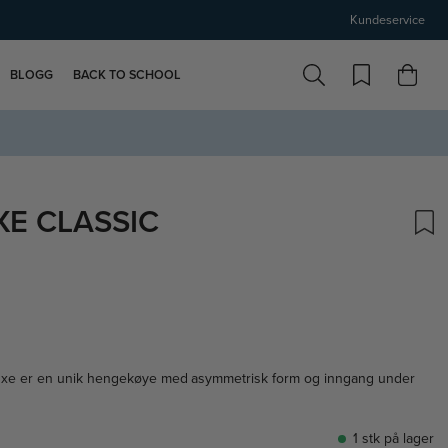
Kundeservice
BLOGG
BACK TO SCHOOL
XE CLASSIC
skarakter:
xe er en unik hengekøye med asymmetrisk form og inngang under
1 stk på lager