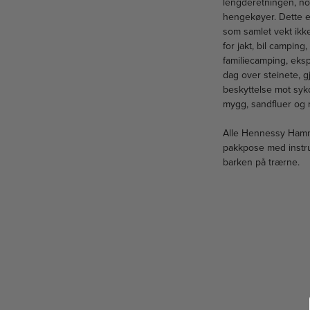
lengderetningen, noe 
hengekøyer. Dette e
som samlet vekt ikk
for jakt, bil camping
familiecamping, eksp
dag over steinete, g
beskyttelse mot sykd
mygg, sandfluer og 
Alle Hennessy Hamm
pakkpose med instru
barken på trærne.