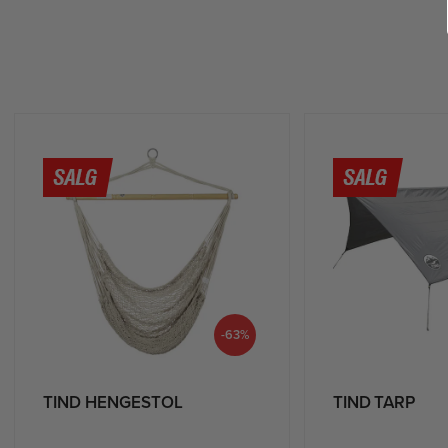
g
e
-63%
TIND HENGESTOL
TIND TARP