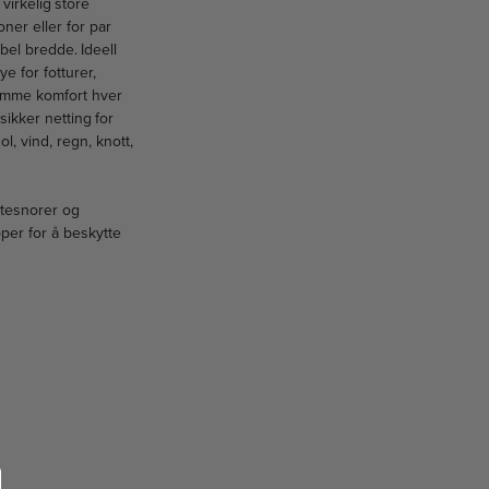
 virkelig store
er eller for par
el bredde. Ideell
e for fotturer,
samme komfort hver
sikker netting for
, vind, regn, knott,
tesnorer og
er for å beskytte