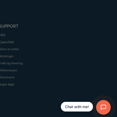
SUPPORT
FAQ
Kjøpsvilkår
Retur av ordre
Betalinger
Frakt og levering
Reklamasjon
Personvern
Angre kjøp
Chat with me!