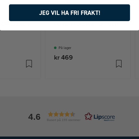
JEG VIL HA FRI FRAKT!
 OPPLADBAR
FØRSTEHJELPSETUI TOMT
På lager
kr 469
4.6
Basert på 155 stemmer