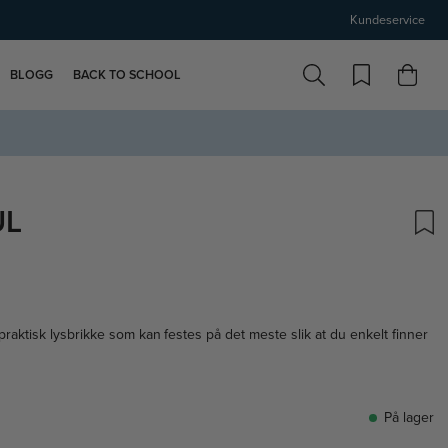
Kundeservice
BLOGG
BACK TO SCHOOL
UL
raktisk lysbrikke som kan festes på det meste slik at du enkelt finner
På lager