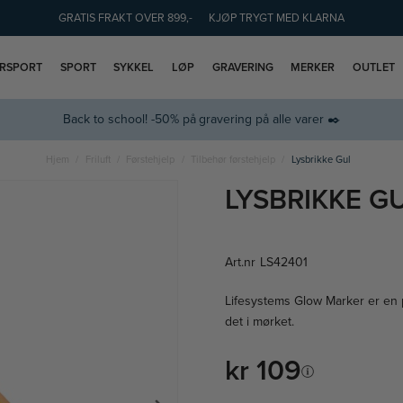
GRATIS FRAKT OVER 899,-
KJØP TRYGT MED KLARNA
ERSPORT
SPORT
SYKKEL
LØP
GRAVERING
MERKER
OUTLET
Back to school! -50% på gravering på alle varer ✒️
Hjem
Friluft
Førstehjelp
Tilbehør førstehjelp
Lysbrikke Gul
LYSBRIKKE G
Art.nr
LS42401
Lifesystems Glow Marker er en p
det i mørket.
kr 109