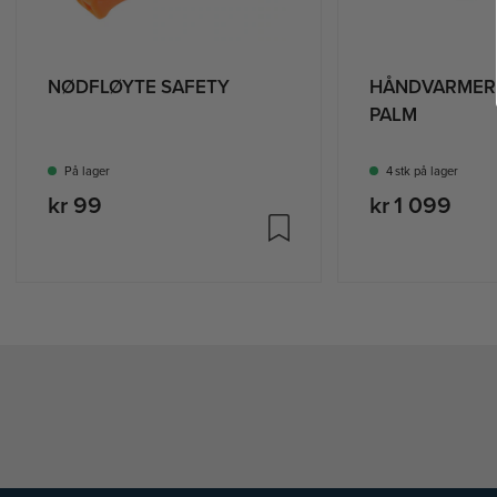
NØDFLØYTE SAFETY
HÅNDVARMER
PALM
På lager
4 stk på lager
kr 99
kr 1 099