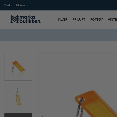
Markabutikken.no
KLÆR
FRILUFT
FOTTØY
VINT