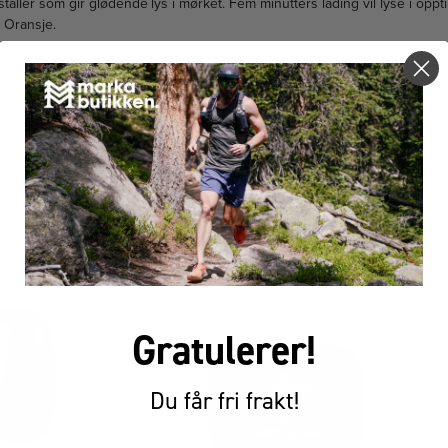
taller som gir glødende lys i mørket. Fem minutters lading vil lyse i oppti
: Oransje.
FÅR VI FORESLÅ
ANDRE KJØPTE DETTE
Gratulerer!
Du får fri frakt!