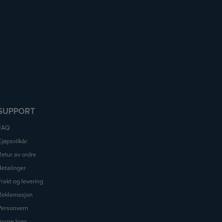
SUPPORT
FAQ
Kjøpsvilkår
Retur av ordre
Betalinger
Frakt og levering
Reklamasjon
Personvern
Angre kjøp