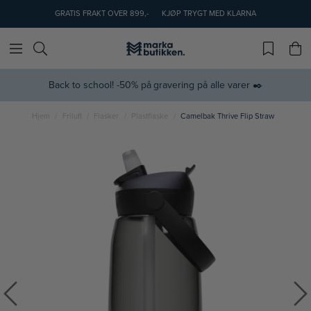
GRATIS FRAKT OVER 899,-
KJØP TRYGT MED KLARNA
Back to school! -50% på gravering på alle varer ✒️
Hjem
Friluft
Flasker
Plastflaske
Camelbak Thrive Flip Straw