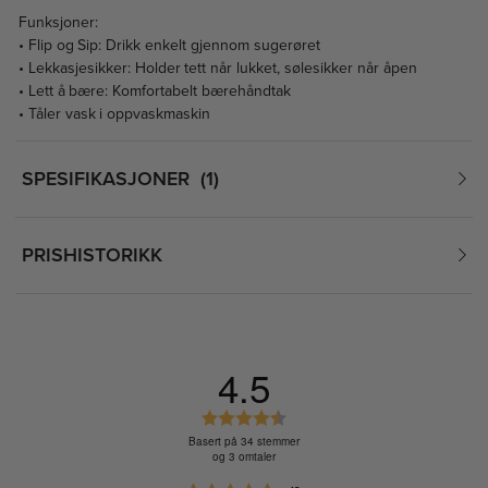
Funksjoner:
• Flip og Sip: Drikk enkelt gjennom sugerøret
• Lekkasjesikker: Holder tett når lukket, sølesikker når åpen
• Lett å bære: Komfortabelt bærehåndtak
• Tåler vask i oppvaskmaskin
SPESIFIKASJONER
1
PRISHISTORIKK
4.5
K
a
Basert på 34 stemmer
og 3 omtaler
r
a