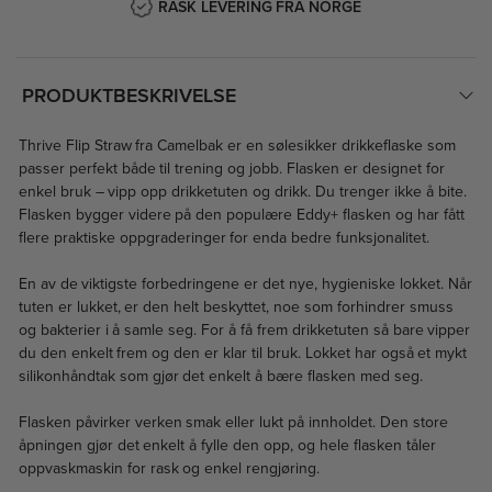
RASK LEVERING FRA NORGE
PRODUKTBESKRIVELSE
Thrive Flip Straw fra Camelbak er en sølesikker drikkeflaske som
passer perfekt både til trening og jobb. Flasken er designet for
enkel bruk – vipp opp drikketuten og drikk. Du trenger ikke å bite.
Flasken bygger videre på den populære Eddy+ flasken og har fått
flere praktiske oppgraderinger for enda bedre funksjonalitet.
En av de viktigste forbedringene er det nye, hygieniske lokket. Når
tuten er lukket, er den helt beskyttet, noe som forhindrer smuss
og bakterier i å samle seg. For å få frem drikketuten så bare vipper
du den enkelt frem og den er klar til bruk. Lokket har også et mykt
silikonhåndtak som gjør det enkelt å bære flasken med seg.
Flasken påvirker verken smak eller lukt på innholdet. Den store
åpningen gjør det enkelt å fylle den opp, og hele flasken tåler
oppvaskmaskin for rask og enkel rengjøring.