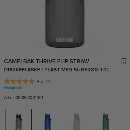
CAMELBAK THRIVE FLIP STRAW
DRIKKEFLASKE I PLAST MED SUGERØR: 1.0L
Gjennomsnittskarakter:
4.5
(
stemmer:
34
)
Omtaler (
3
)
Art.nr
CB2852001001