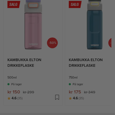
-50%
-5
KAMBUKKA ELTON
KAMBUKKA ELTON
DRIKKEFLASKE
DRIKKEFLASKE
500ml
750ml
På lager
På lager
kr 150
kr 175
kr 299
kr 349
Karakter:
av 5 mulige
Karakter:
av 5 mulige
4.6
4.6
(35)
(35)