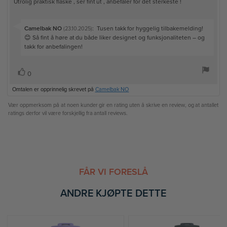
g
O
Utrolig praktisk flaske , ser fint ut , anbefaler for det sterkeste !
o
t
e
a
e
f
t
d
m
k
o
e
a
t
t
r
r
t
S
Camelbak NO
:
Tusen takk for hyggelig tilbakemelding!
(23.10.2025)
k
e
:
o
a
v
😊 Så fint å høre at du både liker designet og funksjonaliteten – og
j
:
r
l
ø
a
takk for anbefalingen!
:
p
e
5
r
:
.
f
t
0
s
L
0
r
e
a
t
i
a
k
v
Omtalen er opprinnelig skrevet på
Camelbak NO
e
:
k
5
s
m
m
e
Vær oppmerksom på at noen kunder gir en rating uten å skrive en review, og at antallet
t
m
u
ratings derfor vil være forskjellig fra antall reviews.
r
:
e
l
i
r
g
e
FÅR VI FORESLÅ
ANDRE KJØPTE DETTE