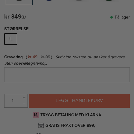
kr 349
På lager
STØRRELSE
1L
Gravering
kr 49
kr 99
Skriv inn teksten du ønsker å gravere
uten spesialtegn/emoji.
LEGG I HANDLEKURV
TRYGG BETALING MED KLARNA
GRATIS FRAKT OVER 899,-