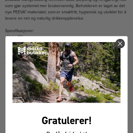
som gjør systemet mer brukervennlig. Beholderen er laget av det
nye PEEVA™-materialet, som er smakfritt, hygienisk og utviklet for å
levere en ren og naturlig drikkeopplevelse.
Spesifikasjoner:
- Vekt: 119 g
- Volum: 1,5 L
- Materiale: PEEVA™ – et FDA-godkjent, BPA-fritt laminat av
polyetylen og etylen-vinylacetat
PRISHISTORIKK
FÅR VI FORESLÅ
ANDRE KJØPTE DETTE
Gratulerer!