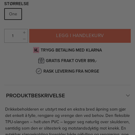
STØRRELSE
One
LEGG I HANDLEKURV
TRYGG BETALING MED KLARNA
GRATIS FRAKT OVER 899,-
RASK LEVERING FRA NORGE
PRODUKTBESKRIVELSE
Drikkebeholderen er utstyrt med en ekstra bred åpning som gjør
det enkelt å fylle, rengjøre og vrenge den ved behov. Den fleksible
TPU-slangen – helt uten PVC – legger seg naturlig over skulderen,
samtidig som den er slitesterk og motstandsdyktig mot knekk. En
avtakbar slangekobling forenkler både påfylling og rengjøring, noe