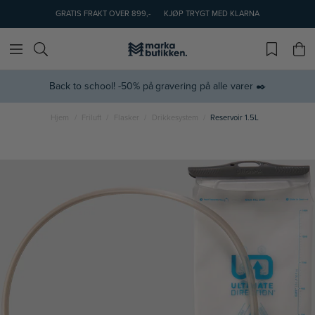
GRATIS FRAKT OVER 899,-
KJØP TRYGT MED KLARNA
Back to school! -50% på gravering på alle varer ✒️
Hjem
Friluft
Flasker
Drikkesystem
Reservoir 1.5L