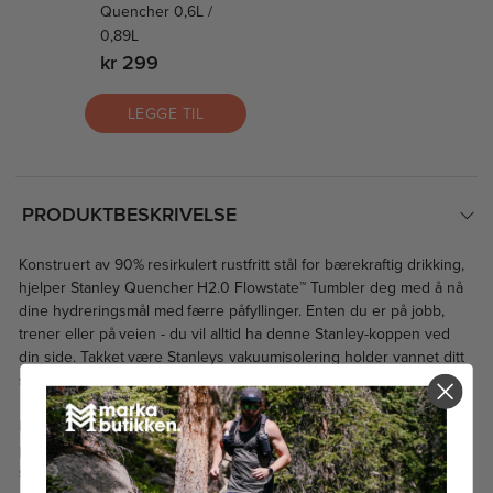
Quencher 0,6L /
0,89L
kr 299
LEGGE TIL
PRODUKTBESKRIVELSE
Konstruert av 90% resirkulert rustfritt stål for bærekraftig drikking,
hjelper Stanley Quencher H2.0 Flowstate™ Tumbler deg med å nå
dine hydreringsmål med færre påfyllinger. Enten du er på jobb,
trener eller på veien - du vil alltid ha denne Stanley-koppen ved
din side. Takket være Stanleys vakuumisolering holder vannet ditt
seg kaldt i 9 timer og 40 timer når det er iset.
Den avanserte FlowState™-lokket har et roterende deksel med tre
posisjoner: en sugerørsåpning designet for å motstå sprut
samtidig som den holder det gjenbrukbare sugerøret på plass, en