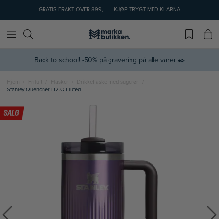
GRATIS FRAKT OVER 899,-
KJØP TRYGT MED KLARNA
Back to school! -50% på gravering på alle varer ✒️
Hjem
Friluft
Flasker
Drikkeflaske med sugerør
Stanley Quencher H2.O Fluted