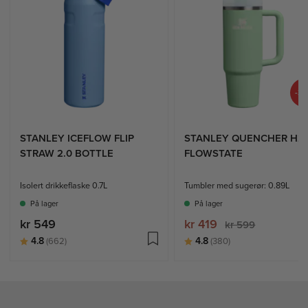
-3
STANLEY ICEFLOW FLIP
STANLEY QUENCHER H2.
STRAW 2.0 BOTTLE
FLOWSTATE
Isolert drikkeflaske 0.7L
Tumbler med sugerør: 0.89L
På lager
På lager
kr 549
kr 419
kr 599
Karakter:
av 5 mulige
Karakter:
av 5 mulige
4.8
4.8
(662)
(380)