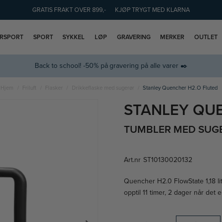
GRATIS FRAKT OVER 899,-
KJØP TRYGT MED KLARNA
ERSPORT
SPORT
SYKKEL
LØP
GRAVERING
MERKER
OUTLET
Back to school! -50% på gravering på alle varer ✒️
Hjem
Friluft
Flasker
Drikkeflaske med sugerør
Stanley Quencher H2.O Fluted
STANLEY QU
TUMBLER MED SUGER
Art.nr
ST10130020132
Quencher H2.0 FlowState 1,18 lite
opptil 11 timer, 2 dager når det er