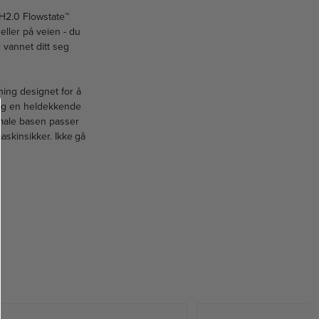
r H2.0 Flowstate™
eller på veien - du
 vannet ditt seg
ing designet for å
 og en heldekkende
male basen passer
askinsikker. Ikke gå