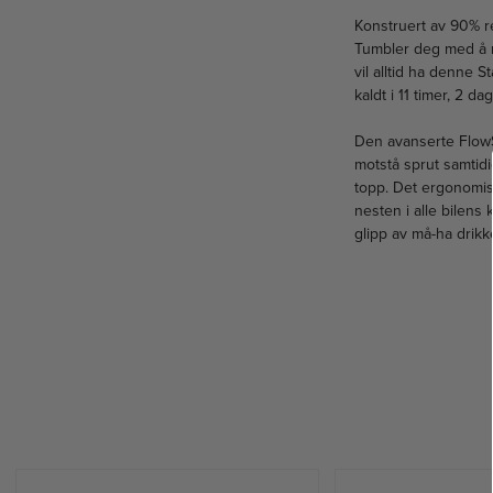
Konstruert av 90% re
Tumbler deg med å nå
vil alltid ha denne 
kaldt i 11 timer, 2 da
Den avanserte FlowS
motstå sprut samtid
topp. Det ergonomis
nesten i alle bilens
glipp av må-ha drikk