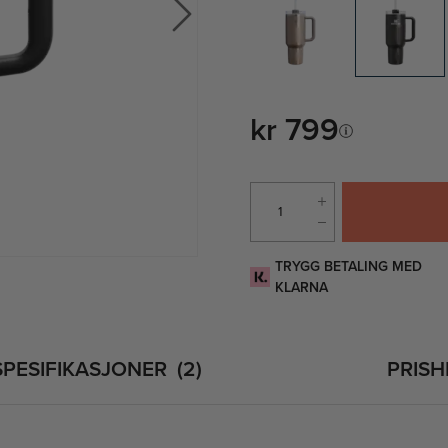
kr 799
TRYGG BETALING MED
KLARNA
SPESIFIKASJONER
2
PRISH