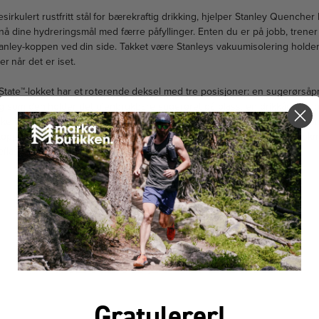
sirkulert rustfritt stål for bærekraftig drikking, hjelper Stanley Quenche
 dine hydreringsmål med færre påfyllinger. Enten du er på jobb, trener 
Stanley-koppen ved din side. Takket være Stanleys vakuumisolering holder
ger når det er iset.
tate™-lokket har et roterende deksel med tre posisjoner: en sugerørsåpn
ig som den holder det gjenbrukbare sugerøret på plass, en drikkåpning
ke håndtaket inkluderer komfortgrepinnlegg for enkel bæring, og den s
 koppholdere. Til slutt er hver del av denne rustfrie vannflasken oppvaskm
eflasken du aldri visste du trengte.
FÅR VI FORESLÅ
ANDRE KJØPTE DETTE
Gratulerer!