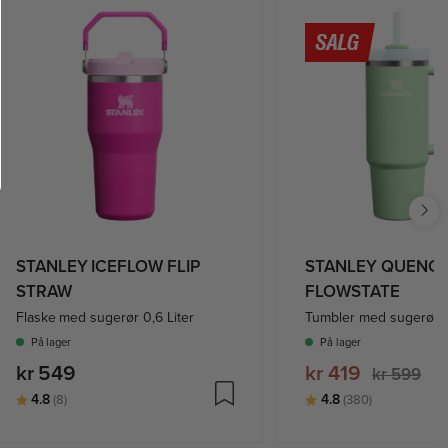
STANLEY ICEFLOW FLIP
STANLEY QUENCH
STRAW
FLOWSTATE
Flaske med sugerør 0,6 Liter
Tumbler med sugerør: 
På lager
På lager
kr 549
kr 419
kr 599
Karakter:
av 5 mulige
Karakter:
av 5 mulige
4.8
4.8
(8)
(380)