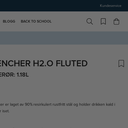
Kundeservice
BLOGG
BACK TO SCHOOL
ENCHER H2.O FLUTED
ØR: 1.18L
r er laget av 90% resirkulert rustfritt stål og holder drikken kald i
 iset.