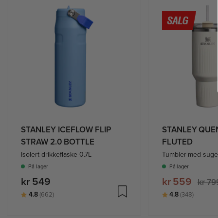
STANLEY ICEFLOW FLIP
STANLEY QUE
STRAW 2.0 BOTTLE
FLUTED
Isolert drikkeflaske 0.7L
Tumbler med suger
På lager
På lager
kr 549
kr 559
kr 79
Karakter:
av 5 mulige
Karakter:
av 5 mu
4.8
4.8
(662)
(348)