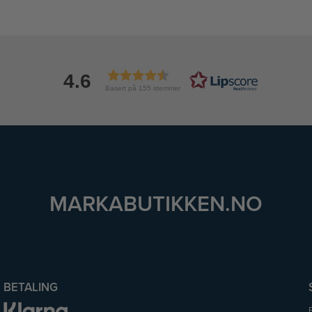
4.6
Basert på 155 stemmer
MARKABUTIKKEN.NO
BETALING