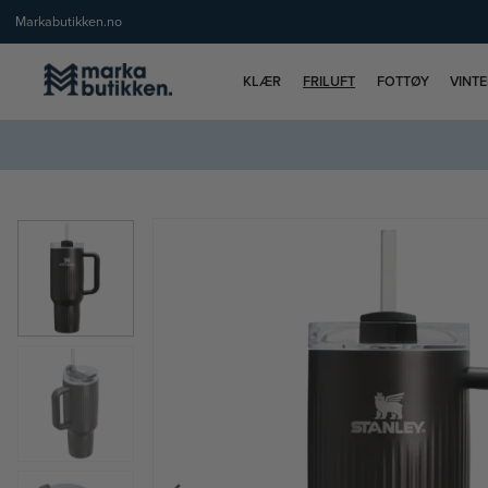
Markabutikken.no
KLÆR
FRILUFT
FOTTØY
VINT