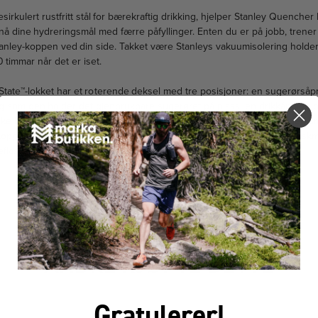
sirkulert rustfritt stål for bærekraftig drikking, hjelper Stanley Quenche
 dine hydreringsmål med færre påfyllinger. Enten du er på jobb, trener 
Stanley-koppen ved din side. Takket være Stanleys vakuumisolering holder
0 timmar når det er iset.
tate™-lokket har et roterende deksel med tre posisjoner: en sugerørsåpn
ig som den holder det gjenbrukbare sugerøret på plass, en drikkåpning
ke håndtaket inkluderer komfortgrepinnlegg for enkel bæring, og den s
 koppholdere. Til slutt er hver del av denne rustfrie vannflasken oppvaskm
eflasken du aldri visste du trengte.
FÅR VI FORESLÅ
ANDRE KJØPTE DETTE
Gratulerer!