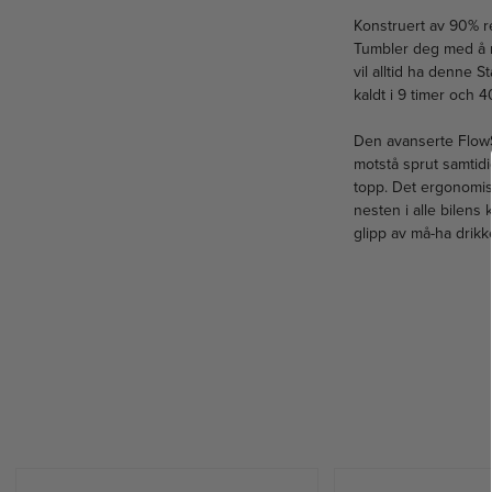
Konstruert av 90% re
Tumbler deg med å nå
vil alltid ha denne 
kaldt i 9 timer och 4
Den avanserte FlowS
motstå sprut samtid
topp. Det ergonomis
nesten i alle bilens
glipp av må-ha drikk