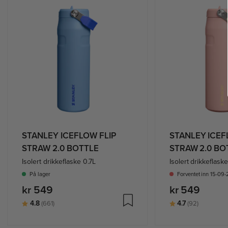
STANLEY ICEFLOW FLIP
STANLEY ICEF
STRAW 2.0 BOTTLE
STRAW 2.0 BO
Isolert drikkeflaske 0.7L
Isolert drikkeflask
På lager
Forventet inn 15-09
kr 549
kr 549
Karakter:
av 5 mulige
Karakter:
av 5 mul
4.8
4.7
(661)
(92)