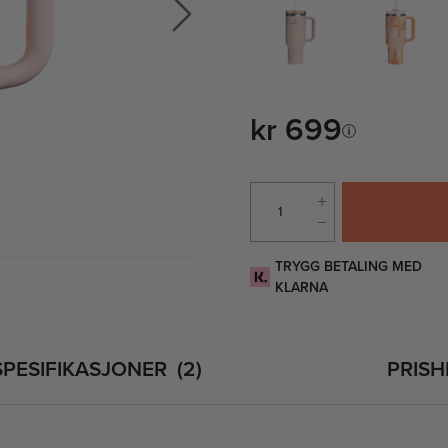
kr 699
TRYGG BETALING MED
KLARNA
SPESIFIKASJONER
2
PRISH