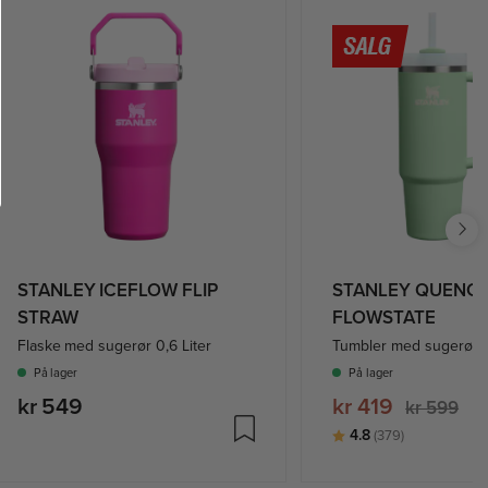
STANLEY ICEFLOW FLIP
STANLEY QUENCH
STRAW
FLOWSTATE
Flaske med sugerør 0,6 Liter
Tumbler med sugerør: 
På lager
På lager
kr 549
kr 419
kr 599
Karakter:
av 5 mulige
4.8
(379)