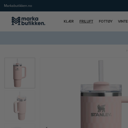
Markabutikken.no
KLÆR
FRILUFT
FOTTØY
VINT