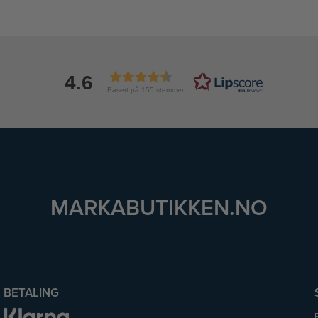
4.6
Basert på 155 stemmer
MARKABUTIKKEN.NO
BETALING