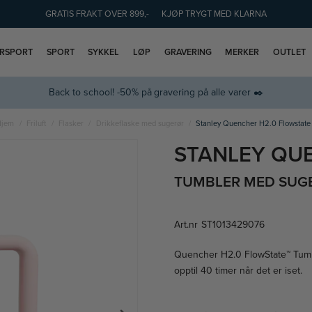
GRATIS FRAKT OVER 899,-
KJØP TRYGT MED KLARNA
ERSPORT
SPORT
SYKKEL
LØP
GRAVERING
MERKER
OUTLET
Back to school! -50% på gravering på alle varer ✒️
Hjem
Friluft
Flasker
Drikkeflaske med sugerør
Stanley Quencher H2.0 Flowstate
STANLEY QU
TUMBLER MED SUGER
Art.nr
ST1013429076
Quencher H2.0 FlowState™ Tumbler
opptil 40 timer når det er iset.