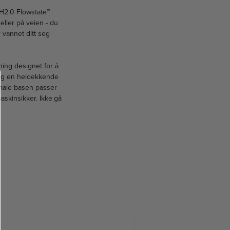
r H2.0 Flowstate™
eller på veien - du
 vannet ditt seg
ing designet for å
 og en heldekkende
male basen passer
askinsikker. Ikke gå