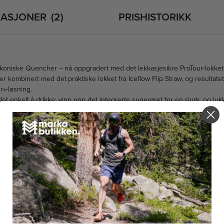
IKASJONER
2
PRISHISTORIKK
ikoniske Quencher – nå oppgradert med det lekkasjesikre ProTour-lokket
 kombinert med det praktiske lokket fra Iceflow Flip Straw, og resultatet
r»-løsning.
et enkelt å drikke: vipp opp det integrerte sugerøret for en slurk, og luk
 lukket, er tumbleren helt tett.
laget av 90 % resirkulert rustfritt stål og er utviklet for mer bærekrafti
å jobb, på trening eller på farten, er dette koppen du alltid vil ha med d
er drikken seg kald i opptil 11 timer – og opptil 2 dager med is.
ndtaket med komfortgrep gjør koppen enkel å bære, mens den smale bu
bil. I tillegg er alle deler oppvaskmaskinsikre. Dette er must-have drikkef