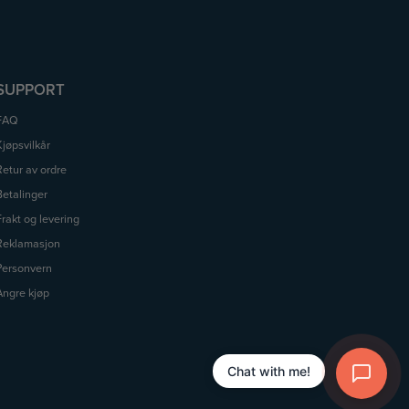
SUPPORT
FAQ
Kjøpsvilkår
Retur av ordre
Betalinger
Frakt og levering
Reklamasjon
Personvern
Angre kjøp
Chat with me!