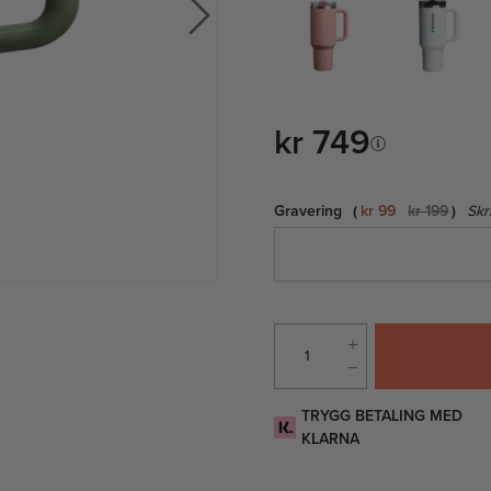
kr 749
Gravering
kr 99
kr 199
Skr
TRYGG BETALING MED
KLARNA