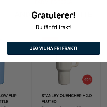
FÅR VI FORESLÅ
Gratulerer!
ANDRE KJØPTE DETTE
Du får fri frakt!
JEG VIL HA FRI FRAKT!
-30%
LOW FLIP
STANLEY QUENCHER H2.O
TTLE
FLUTED