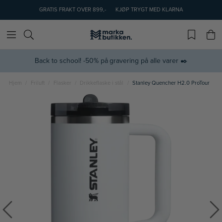
GRATIS FRAKT OVER 899,-
KJØP TRYGT MED KLARNA
Back to school! -50% på gravering på alle varer ✒️
Hjem
Friluft
Flasker
Drikkeflaske i stål
Stanley Quencher H2.0 ProTour