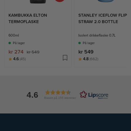
KAMBUKKA ELTON
STANLEY ICEFLOW FLIP
TERMOFLASKE
STRAW 2.0 BOTTLE
600ml
Isolert drikkeflaske 0.7L
På lager
På lager
kr 274
kr 549
kr 549
Karakter:
av 5 mulige
Karakter:
av 5 mulige
4.6
4.8
(45)
(662)
4.6
Basert på 155 stemmer