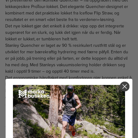
Vi presenterer den ikoniske Quencher – nå oppgradert med det
lekkasjesikre ProTour-lokket. Det elegante Quencher-designet er
kombinert med det praktiske lokket fra Iceflow Flip Straw, og
resultatet er en smart «det beste fra to verdener»-løsning.
Det nye lokket gjør det enkelt å drikke: vipp opp det integrerte
sugerøret for en slurk, og lukk det igjen når du er ferdig. Når
lokket er lukket, er tumbleren helt tett.
Stanley Quencher er laget av 90 % resirkulert rustfritt stål og er
utviklet for mer bærekraftig hydrering med færre påfyll. Enten du
er på jobb, på trening eller på farten, er dette koppen du alltid vil
ha med deg. Med Stanleys vakuumisolering holder drikken seg
kald i opptil 9 timer – og opptil 40 timer med is.
Det ergonomiske håndtaket med komfortgrep gjør koppen enkel å
bære, mens den smale bunnen passer i de fleste koppholdere i
bil. I tillegg er alle deler oppvaskmaskinsikre. Dette er must-have
drikkeflasken du ikke visste at du manglet.
SPESIFIKASJONER
2
PRISHISTORIKK