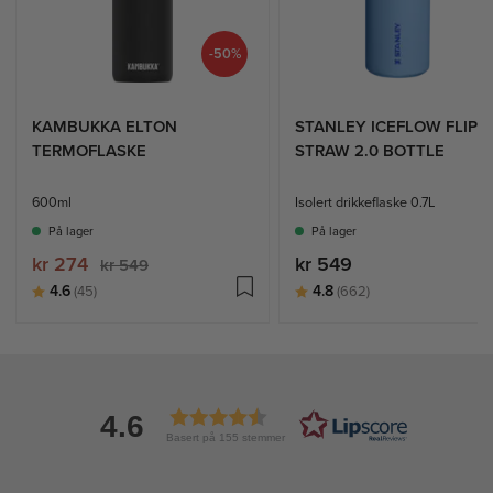
-50%
KAMBUKKA ELTON
STANLEY ICEFLOW FLIP
TERMOFLASKE
STRAW 2.0 BOTTLE
600ml
Isolert drikkeflaske 0.7L
På lager
På lager
kr 274
kr 549
kr 549
Karakter:
av 5 mulige
Karakter:
av 5 mulige
4.6
4.8
(45)
(662)
4.6
Basert på 155 stemmer