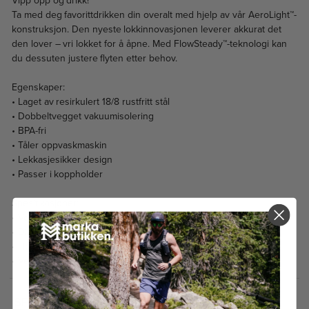
Vipp opp og drikk!
Ta med deg favorittdrikken din overalt med hjelp av vår AeroLight™-
konstruksjon. Den nyeste lokkinnovasjonen leverer akkurat det
den lover – vri lokket for å åpne. Med FlowSteady™-teknologi kan
du dessuten justere flyten etter behov.
Egenskaper:
• Laget av resirkulert 18/8 rustfritt stål
• Dobbeltvegget vakuumisolering
• BPA-fri
• Tåler oppvaskmaskin
• Lekkasjesikker design
• Passer i koppholder
Spesifikasjoner:
• Volum: 0,7 l
• Diameter: 7,9 cm
• Høyde: 27,3 cm
• Vekt: 310 g
SPESIFIKASJONER
2