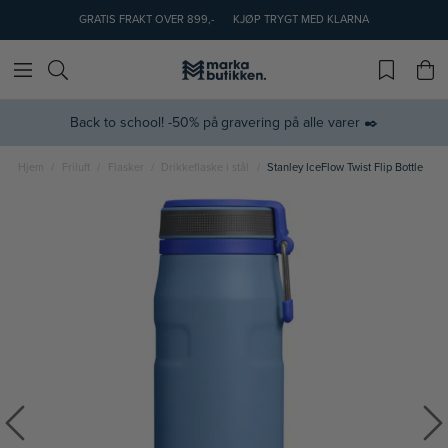
GRATIS FRAKT OVER 899,-
KJØP TRYGT MED KLARNA
Back to school! -50% på gravering på alle varer ✒️
Hjem
Friluft
Flasker
Drikkeflaske i stål
Stanley IceFlow Twist Flip Bottle