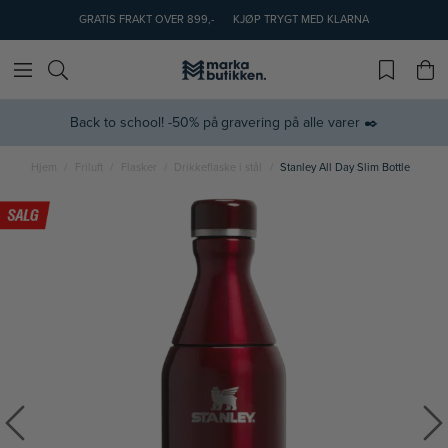
GRATIS FRAKT OVER 899,-
KJØP TRYGT MED KLARNA
Back to school! -50% på gravering på alle varer ✒️
Hjem
Friluft
Flasker
Drikkeflaske i stål
Stanley All Day Slim Bottle