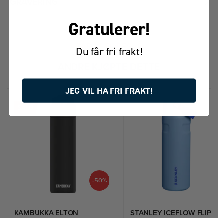
GRAVERING
Gratulerer!
FÅR VI FORESLÅ
Du får fri frakt!
ANDRE KJØPTE DETTE
JEG VIL HA FRI FRAKT!
-50%
KAMBUKKA ELTON
STANLEY ICEFLOW FLIP