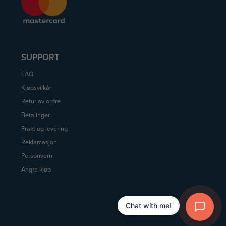
SUPPORT
FAQ
Kjøpsvilkår
Retur av ordre
Betalinger
Frakt og levering
Reklamasjon
Personvern
Angre kjøp
Chat with me!