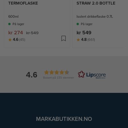
TERMOFLASKE
STRAW 2.0 BOTTLE
600ml
Isolert drikkeflaske 0.7L
På lager
På lager
kr 274
kr 549
kr 549
Karakter:
av 5 mulige
Karakter:
av 5 mulige
4.6
4.8
(45)
(661)
4.6
Basert på 155 stemmer
MARKABUTIKKEN.NO