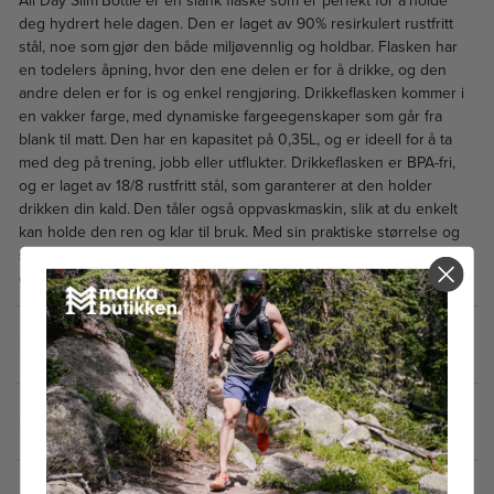
All Day Slim Bottle er en slank flaske som er perfekt for å holde
deg hydrert hele dagen. Den er laget av 90% resirkulert rustfritt
stål, noe som gjør den både miljøvennlig og holdbar. Flasken har
en todelers åpning, hvor den ene delen er for å drikke, og den
andre delen er for is og enkel rengjøring. Drikkeflasken kommer i
en vakker farge, med dynamiske fargeegenskaper som går fra
blank til matt. Den har en kapasitet på 0,35L, og er ideell for å ta
med deg på trening, jobb eller utflukter. Drikkeflasken er BPA-fri,
og er laget av 18/8 rustfritt stål, som garanterer at den holder
drikken din kald. Den tåler også oppvaskmaskin, slik at du enkelt
kan holde den ren og klar til bruk. Med sin praktiske størrelse og
stilige design, er All Day Slim Bottle et flott valg for deg som
ønsker å holde deg hydrert hele dagen, uansett hvor du er.
SPESIFIKASJONER
2
PRISHISTORIKK