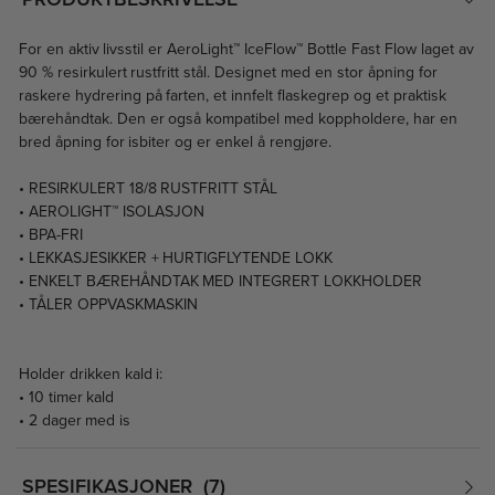
For en aktiv livsstil er AeroLight™ IceFlow™ Bottle Fast Flow laget av
90 % resirkulert rustfritt stål. Designet med en stor åpning for
raskere hydrering på farten, et innfelt flaskegrep og et praktisk
bærehåndtak. Den er også kompatibel med koppholdere, har en
bred åpning for isbiter og er enkel å rengjøre.
• RESIRKULERT 18/8 RUSTFRITT STÅL
• AEROLIGHT™ ISOLASJON
• BPA-FRI
• LEKKASJESIKKER + HURTIGFLYTENDE LOKK
• ENKELT BÆREHÅNDTAK MED INTEGRERT LOKKHOLDER
• TÅLER OPPVASKMASKIN
Holder drikken kald i:
• 10 timer kald
• 2 dager med is
SPESIFIKASJONER
7