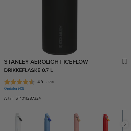
STANLEY AEROLIGHT ICEFLOW
DRIKKEFLASKE 0.7 L
Gjennomsnittskarakter:
4.9
(
stemmer:
220
)
Omtaler (
43
)
Art.nr
ST1011287324