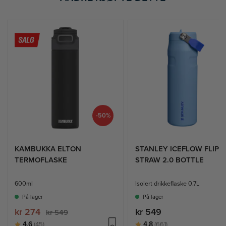
-50%
KAMBUKKA ELTON
STANLEY ICEFLOW FLIP
TERMOFLASKE
STRAW 2.0 BOTTLE
600ml
Isolert drikkeflaske 0.7L
På lager
På lager
kr 274
kr 549
kr 549
Karakter:
av 5 mulige
Karakter:
av 5 mulige
4.6
4.8
(45)
(661)