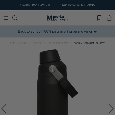
GRATIS FRAKT OVER 899,-
KJØP TRYGT MED KLARNA
Back to school! -50% på gravering på alle varer ✒️
Hjem
Friluft
Flasker
Drikkeflaske i stål
Stanley Aerolight IceFlow