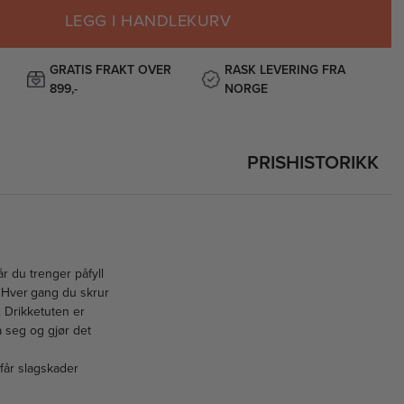
LEGG I HANDLEKURV
GRATIS FRAKT OVER
RASK LEVERING FRA
899,-
NORGE
PRISHISTORIKK
år du trenger påfyll
. Hver gang du skrur
. Drikketuten er
å seg og gjør det
 får slagskader