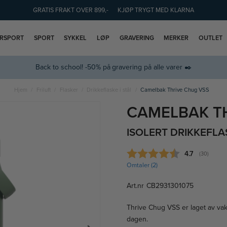
GRATIS FRAKT OVER 899,-
KJØP TRYGT MED KLARNA
ERSPORT
SPORT
SYKKEL
LØP
GRAVERING
MERKER
OUTLET
Back to school! -50% på gravering på alle varer ✒️
Hjem
Friluft
Flasker
Drikkeflaske i stål
Camelbak Thrive Chug VSS
CAMELBAK T
ISOLERT DRIKKEFLAS
Gjennomsnitt
4.7
(
stemmer:
30
)
Omtaler (
2
)
Art.nr
CB2931301075
Thrive Chug VSS er laget av vaku
dagen.