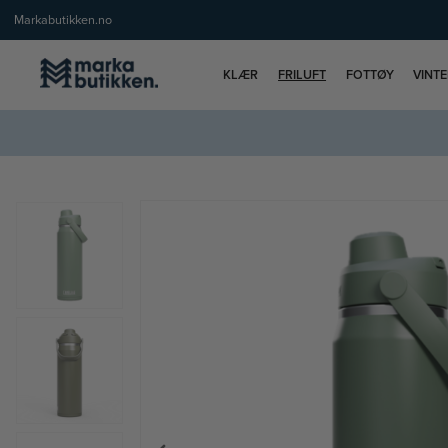
Markabutikken.no
KLÆR
FRILUFT
FOTTØY
VINT