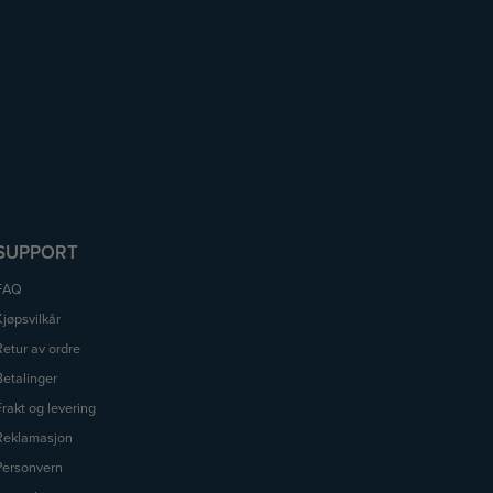
SUPPORT
FAQ
Kjøpsvilkår
Retur av ordre
Betalinger
Frakt og levering
Reklamasjon
Personvern