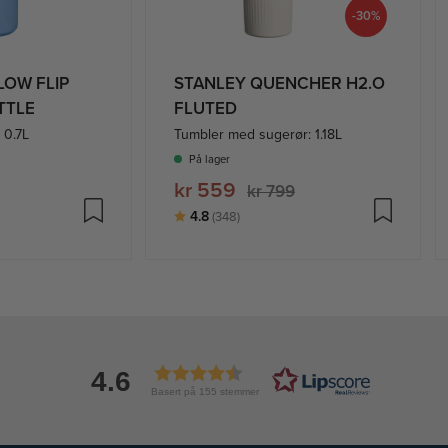
-30%
LOW FLIP
STANLEY QUENCHER H2.O
TTLE
FLUTED
e 0.7L
Tumbler med sugerør: 1.18L
På lager
kr 559
kr 799
lige
Karakter:
av 5 mulige
4.8
(348)
4.6
Basert på 155 stemmer