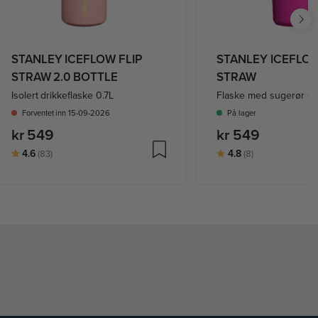
STANLEY ICEFLOW FLIP
STANLEY ICEFLOW
STRAW 2.0 BOTTLE
STRAW
Isolert drikkeflaske 0.7L
Flaske med sugerør 0,6
Forventet inn 15-09-2026
På lager
kr 549
kr 549
Karakter:
av 5 mulige
Karakter:
av 5 mulige
4.6
4.8
(83)
(8)