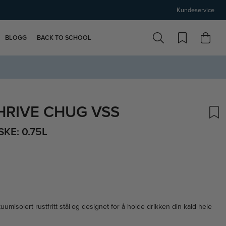
Kundeservice
BLOGG
BACK TO SCHOOL
HRIVE CHUG VSS
KE: 0.75L
skarakter:
umisolert rustfritt stål og designet for å holde drikken din kald hele