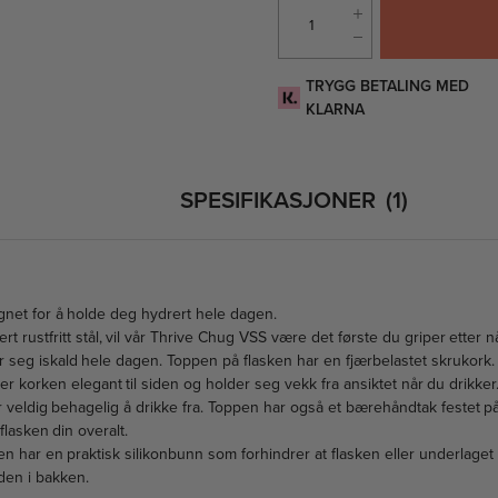
TRYGG BETALING MED
KLARNA
SPESIFIKASJONER
1
gnet for å holde deg hydrert hele dagen.
t rustfritt stål, vil vår Thrive Chug VSS være det første du griper etter n
r seg iskald hele dagen. Toppen på flasken har en fjærbelastet skrukork
 korken elegant til siden og holder seg vekk fra ansiktet når du drikker
er veldig behagelig å drikke fra. Toppen har også et bærehåndtak festet p
flasken din overalt.
n har en praktisk silikonbunn som forhindrer at flasken eller underlaget
en i bakken.