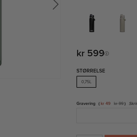
kr 599
STØRRELSE
0,75L
Gravering
kr 49
kr 99
Skri