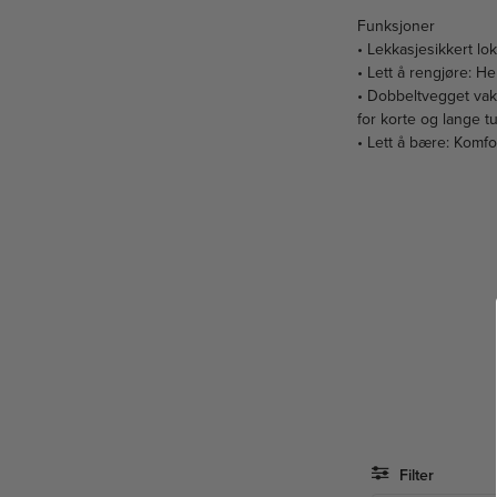
Funksjoner
• Lekkasjesikkert lo
• Lett å rengjøre: H
• Dobbeltvegget vaku
for korte og lange tu
• Lett å bære: Komf
Filter