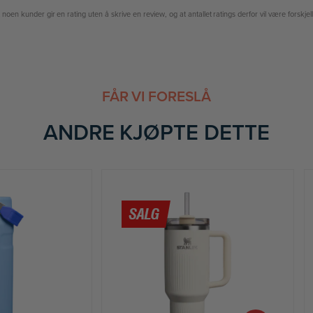
n kunder gir en rating uten å skrive en review, og at antallet ratings derfor vil være forskjelli
FÅR VI FORESLÅ
ANDRE KJØPTE DETTE