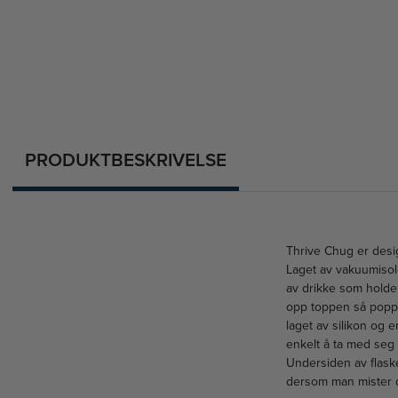
PRODUKTBESKRIVELSE
Thrive Chug er desi
Laget av vakuumisoler
av drikke som holde
opp toppen så popper
laget av silikon og 
enkelt å ta med seg 
Undersiden av flaske
dersom man mister d