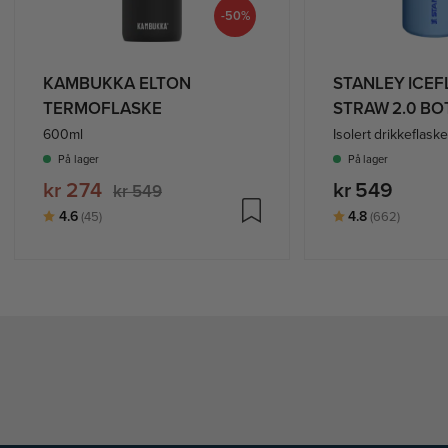
-50%
KAMBUKKA ELTON
STANLEY ICEF
TERMOFLASKE
STRAW 2.0 BO
600ml
Isolert drikkeflask
På lager
På lager
kr 274
kr 549
kr 549
Karakter:
av 5 mulige
Karakter:
av 5 mu
4.6
4.8
(45)
(662)