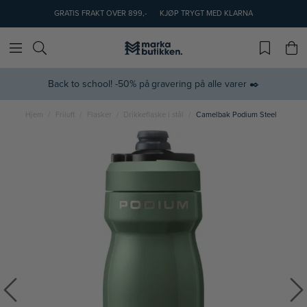
GRATIS FRAKT OVER 899,-
KJØP TRYGT MED KLARNA
Back to school! -50% på gravering på alle varer ✒️
Hjem
Friluft
Flasker
Drikkeflaske i stål
Camelbak Podium Steel