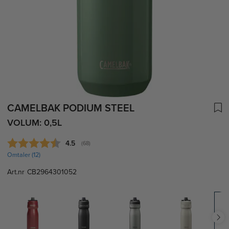
CAMELBAK PODIUM STEEL
VOLUM: 0,5L
Gjennomsnittskarakter:
4.5
(
stemmer:
68
)
Omtaler (
12
)
Art.nr
CB2964301052