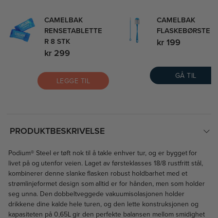
CAMELBAK
CAMELBAK
RENSETABLETTE
FLASKEBØRSTE
R 8 STK
kr 199
kr 299
GÅ TIL
LEGGE TIL
PRODUKTBESKRIVELSE
Podium® Steel er tøft nok til å takle enhver tur, og er bygget for
livet på og utenfor veien. Laget av førsteklasses 18/8 rustfritt stål,
kombinerer denne slanke flasken robust holdbarhet med et
strømlinjeformet design som alltid er for hånden, men som holder
seg unna. Den dobbeltveggede vakuumisolasjonen holder
drikkene dine kalde hele turen, og den lette konstruksjonen og
kapasiteten på 0,65L gir den perfekte balansen mellom smidighet