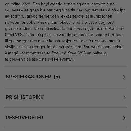
og pålitelighet. Den høyflytende hetten og den innovative no-
squeeze-designen hjelper deg å holde deg hydrert uten å gå glipp
av et trinn. I tillegg fjerner den lekkasjesikre låsefunksjonen
risikoen for søl, slik at du kan fokusere på å presse deg forbi
grensene dine. Den optimaliserte burtilpasningen holder Podium®
Steel VSS sikkert på plass, selv under de mest krevende turene. I
tillegg sørger den enkle konstruksjonen for at å rengjøre med å
skylle er alt du trenger før du går på veien. For ryttere som nekter
å inngå kompromisser, er Podium® Steel VSS en pålitelig
følgesvenn på alle dine sykkeleventyr.
SPESIFIKASJONER
5
PRISHISTORIKK
RESERVEDELER