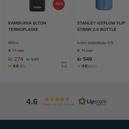
-50%
KAMBUKKA ELTON
STANLEY ICEFLOW FLIP
TERMOFLASKE
STRAW 2.0 BOTTLE
600ml
Isolert drikkeflaske 0.7L
På lager
På lager
kr 274
kr 549
kr 549
Karakter:
av 5 mulige
Karakter:
av 5 mulige
4.6
4.8
(45)
(662)
4.6
Basert på 155 stemmer