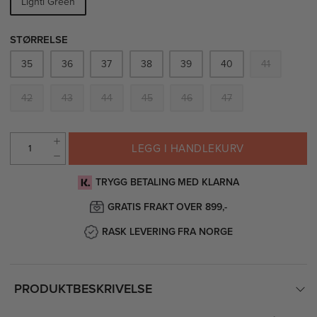
Lightl Green
STØRRELSE
35
36
37
38
39
40
41
42
43
44
45
46
47
LEGG I HANDLEKURV
TRYGG BETALING MED KLARNA
GRATIS FRAKT OVER 899,-
RASK LEVERING FRA NORGE
PRODUKTBESKRIVELSE