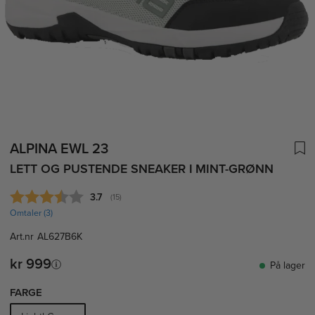
ALPINA EWL 23
LETT OG PUSTENDE SNEAKER I MINT-GRØNN
Gjennomsnittskarakter:
3.7
(
stemmer:
15
)
Omtaler (
3
)
Art.nr
AL627B6K
kr 999
På lager
FARGE