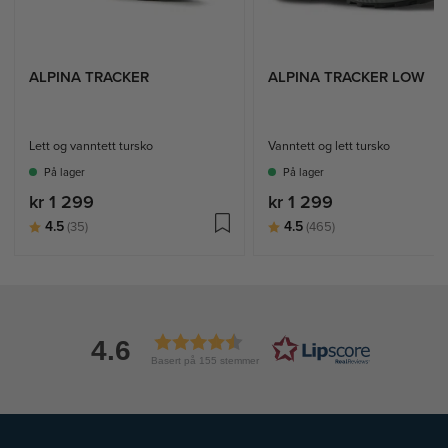
ALPINA TRACKER
ALPINA TRACKER LOW
Lett og vanntett tursko
Vanntett og lett tursko
På lager
På lager
kr 1 299
kr 1 299
Karakter:
av 5 mulige
Karakter:
av 5 mulige
4.5
4.5
(35)
(465)
4.6
Basert på 155 stemmer