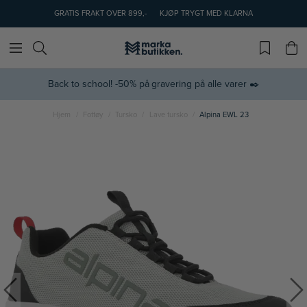
GRATIS FRAKT OVER 899,-
KJØP TRYGT MED KLARNA
Back to school! -50% på gravering på alle varer ✒️
Hjem
Fottøy
Tursko
Lave tursko
Alpina EWL 23