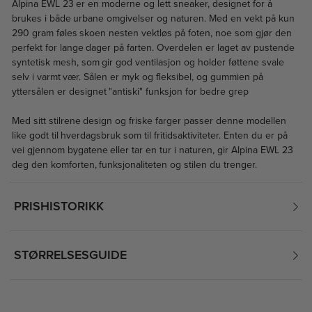
Alpina EWL 23 er en moderne og lett sneaker, designet for å
brukes i både urbane omgivelser og naturen. Med en vekt på kun
290 gram føles skoen nesten vektløs på foten, noe som gjør den
perfekt for lange dager på farten. Overdelen er laget av pustende
syntetisk mesh, som gir god ventilasjon og holder føttene svale
selv i varmt vær. Sålen er myk og fleksibel, og gummien på
yttersålen er designet "antiski" funksjon for bedre grep
Med sitt stilrene design og friske farger passer denne modellen
like godt til hverdagsbruk som til fritidsaktiviteter. Enten du er på
vei gjennom bygatene eller tar en tur i naturen, gir Alpina EWL 23
deg den komforten, funksjonaliteten og stilen du trenger.
PRISHISTORIKK
STØRRELSESGUIDE