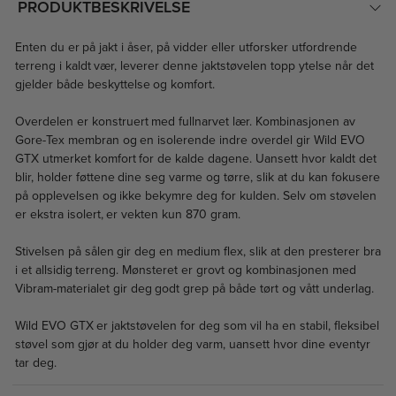
PRODUKTBESKRIVELSE
Enten du er på jakt i åser, på vidder eller utforsker utfordrende
terreng i kaldt vær, leverer denne jaktstøvelen topp ytelse når det
gjelder både beskyttelse og komfort.
Overdelen er konstruert med fullnarvet lær. Kombinasjonen av
Gore-Tex membran og en isolerende indre overdel gir Wild EVO
GTX utmerket komfort for de kalde dagene. Uansett hvor kaldt det
blir, holder føttene dine seg varme og tørre, slik at du kan fokusere
på opplevelsen og ikke bekymre deg for kulden. Selv om støvelen
er ekstra isolert, er vekten kun 870 gram.
Stivelsen på sålen gir deg en medium flex, slik at den presterer bra
i et allsidig terreng. Mønsteret er grovt og kombinasjonen med
Vibram-materialet gir deg godt grep på både tørt og vått underlag.
Wild EVO GTX er jaktstøvelen for deg som vil ha en stabil, fleksibel
støvel som gjør at du holder deg varm, uansett hvor dine eventyr
tar deg.