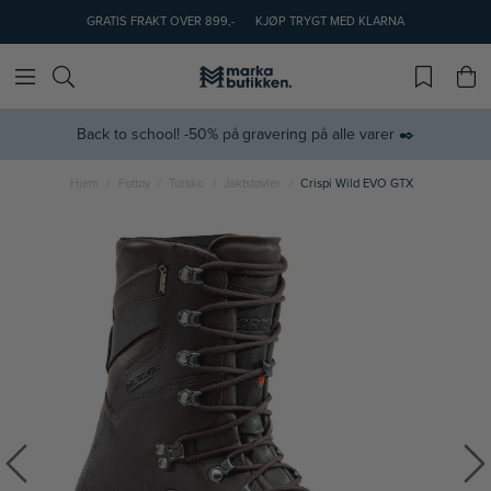
GRATIS FRAKT OVER 899,-
KJØP TRYGT MED KLARNA
Back to school! -50% på gravering på alle varer ✒️
Hjem
Fottøy
Tursko
Jaktstøvler
Crispi Wild EVO GTX