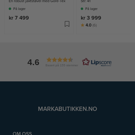
En robust jaktstøvel med Gore-Tex
Str: 41
På lager
På lager
kr 7 499
kr 3 999
Karakter:
av 5 mulige
4.0
(6)
4.6
Basert på 155 stemmer
MARKABUTIKKEN.NO
OM OSS