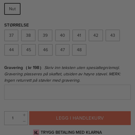
Nut
STØRRELSE
37
38
39
40
41
42
43
44
45
46
47
48
Gravering
kr 198
Skriv inn teksten uten spesialtegn/emoji.
Gravering plasseres på skaftet, utsiden av høyre støvel. MERK:
Ingen returrett på støvler med gravering.
LEGG I HANDLEKURV
TRYGG BETALING MED KLARNA