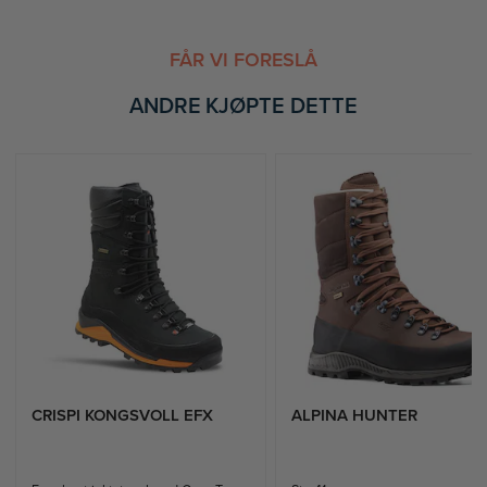
m
t
u
:
l
FÅR VI FORESLÅ
i
g
e
ANDRE KJØPTE DETTE
CRISPI KONGSVOLL EFX
ALPINA HUNTER