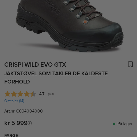
CRISPI WILD EVO GTX
JAKTSTØVEL SOM TAKLER DE KALDESTE
FORHOLD
Gjennomsnittskarakter:
4.7
(
stemmer:
40
)
Omtaler (
14
)
Art.nr
C094004000
kr 5 999
På lager
FARGE