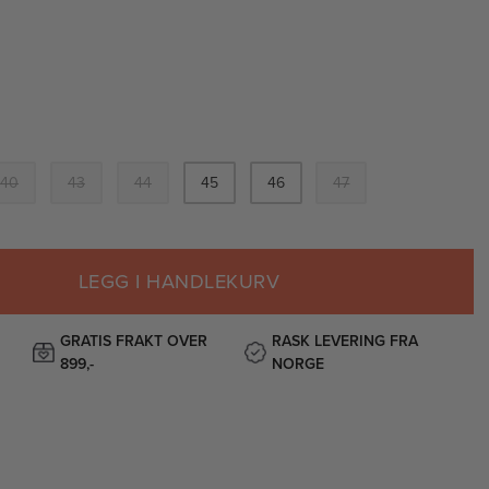
40
43
44
45
46
47
LEGG I HANDLEKURV
GRATIS FRAKT OVER
RASK LEVERING FRA
899,-
NORGE