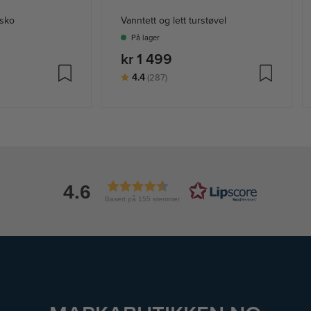
rsko
Vanntett og lett turstøvel
På lager
kr 1 499
lige
Karakter:
av 5 mulige
4.4
(287)
4.6
Basert på 155 stemmer