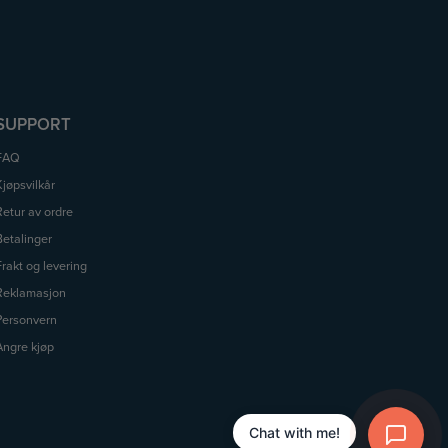
SUPPORT
FAQ
Kjøpsvilkår
Retur av ordre
Betalinger
Frakt og levering
Reklamasjon
Personvern
Angre kjøp
Chat with me!