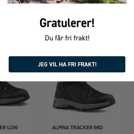
FÅR VI FORESLÅ
Gratulerer!
ANDRE KJØPTE DETTE
Du får fri frakt!
JEG VIL HA FRI FRAKT!
KER LOW
ALPINA TRACKER MID