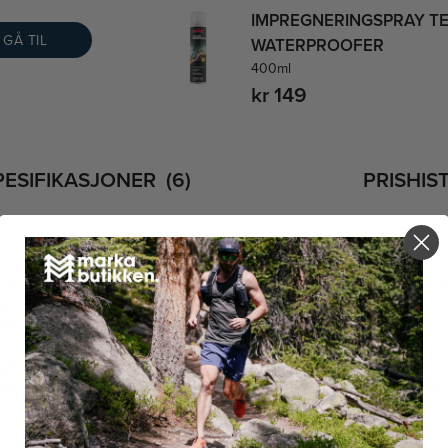
IMPREGNERINGSPRAY T
GÅ TIL
WATERPROOFER
400ml
kr 149
PESIFIKASJONER
6
PRISHIS
perfekt for mountaineering og fjellklatring. Tekniske, presise og pålite
lle for fjellklatrere med høye krav til kvalitet og prestasjon. Crossover s
eknologiene. Tekniske løsninger for letthet, klatrepresisjon og vanntett is
 lett støvel på kun 580 gram. Allikevel er sålen veldig stiv, slik at du en
delen er vanntett og du får god ankelstøtte mens du går i fjellet med tun