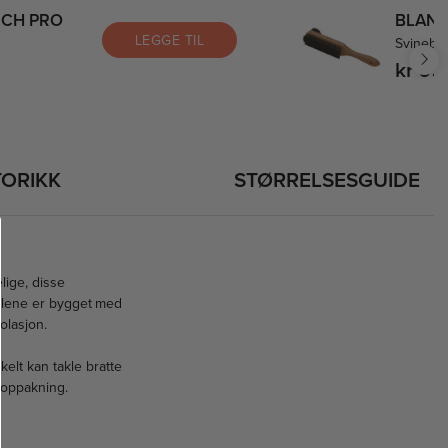
ECH PRO
BLANK
LEGGE TIL
Svinebu
kr 69
TORIKK
STØRRELSESGUIDE
lige, disse
tøvlene er bygget med
olasjon.
kelt kan takle bratte
g oppakning.