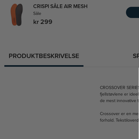
CRISPI SÅLE AIR MESH
Såle
kr 299
PRODUKTBESKRIVELSE
S
CROSSOVER SERIES er 
fjellstøvlene er idee
de mest innovative t
Crossover er en meget
forhold. Tekstilover