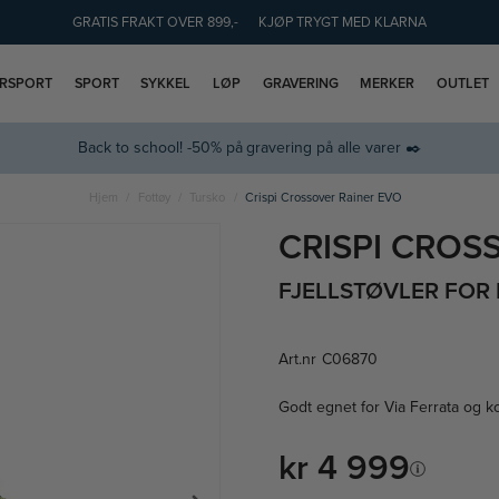
GRATIS FRAKT OVER 899,-
KJØP TRYGT MED KLARNA
ERSPORT
SPORT
SYKKEL
LØP
GRAVERING
MERKER
OUTLET
Back to school! -50% på gravering på alle varer ✒️
Hjem
Fottøy
Tursko
Crispi Crossover Rainer EVO
CRISPI CROS
FJELLSTØVLER FOR
Art.nr
C06870
Godt egnet for Via Ferrata og 
kr 4 999