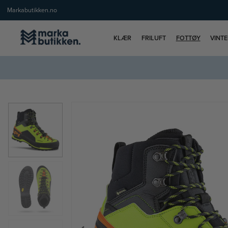
Markabutikken.no
KLÆR
FRILUFT
FOTTØY
VINT