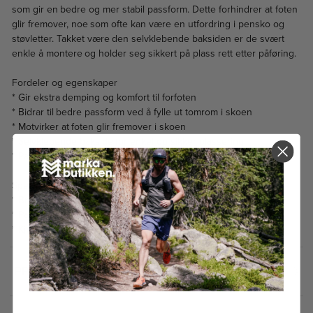
som gir en bedre og mer stabil passform. Dette forhindrer at foten
glir fremover, noe som ofte kan være en utfordring i pensko og
støvletter. Takket være den selvklebende baksiden er de svært
enkle å montere og holder seg sikkert på plass rett etter påføring.
Fordeler og egenskaper
* Gir ekstra demping og komfort til forfoten
* Bidrar til bedre passform ved å fylle ut tomrom i skoen
* Motvirker at foten glir fremover i skoen
* Selvklebende bakside for enkel og sikker plassering
* Passer i alle typer fottøy
Spesifikasjoner
* Bruksområde: Alle typer sko
* Pakken inneholder: 2 stk (ett par)
* Kjønn: Unisex
PRISHISTORIKK