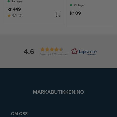
På lager
På lager
kr 449
kr 89
Karakter:
av 5 mulige
4.4
(12)
4.6
Basert på 155 stemmer
MARKABUTIKKEN.NO
OM OSS