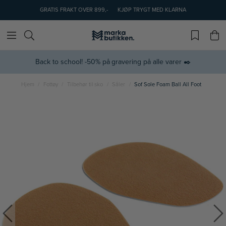
GRATIS FRAKT OVER 899,-
KJØP TRYGT MED KLARNA
Back to school! -50% på gravering på alle varer ✒️
Hjem
Fottøy
Tilbehør til sko
Såler
Sof Sole Foam Ball All Foot