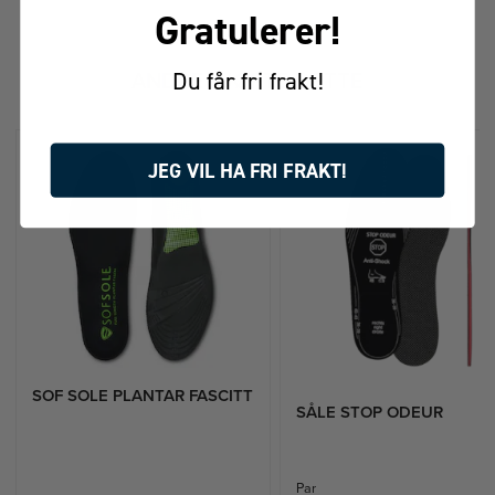
Gratulerer!
FÅR VI FORESLÅ
Du får fri frakt!
ANDRE KJØPTE DETTE
JEG VIL HA FRI FRAKT!
SOF SOLE PLANTAR FASCITT​
SÅLE STOP ODEUR
Par