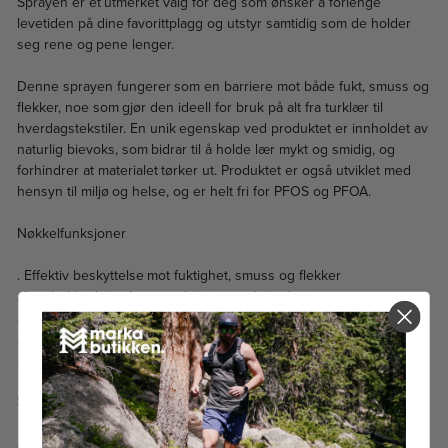
Sprayen er et utmerket valg for deg som ønsker å forlenge
levetiden på dine favorittplagg og utstyr samtidig som de holder
seg rene og pene lenger.
Denne sprayen fungerer som en barriere mot både fukt, smuss og
flekker, noe som gjør den ideell for bruk på alt fra turklær til
hverdagstekstiler. En unik egenskap ved produktet er innholdet av
naturlig bievoks, som bidrar til å holde lær mykt og smidig, og
forhindrer at materialet tørker ut. Produktet er også utviklet med
hensyn til miljø og helse, og er helt fri for PFOS og PFOA.
Nøkkelfunksjoner
. Effektiv beskyttelse mot fuktighet, smuss og flekker
. Inneholder bievoks som pleier og mykgjør lær
. Kan brukes på alle typer tekstiler og Tex-materialer
. Bidrar til å vedlikeholde materialets naturlige egenskaper
. Miljøvennlig formulering uten PFOS/PFOA
Spesifikasjoner
. Volum: 250ml