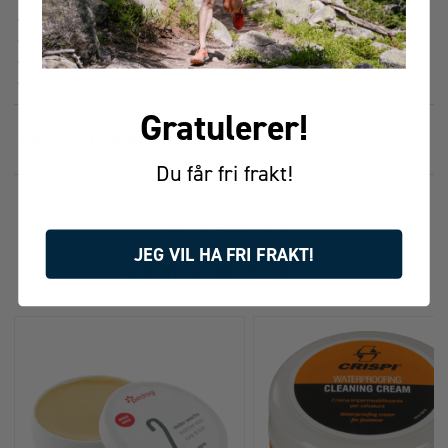
. Materiale: Egnet for tekstiler og lær (inkludert Tex-materialer)
. Inneholder bievoks: Ja
. Applikasjon: Spray
. Miljømerking: PFOS/PFOA-fri
Gratulerer!
PRISHISTORIKK
Du får fri frakt!
FÅR VI FORESLÅ
JEG VIL HA FRI FRAKT!
ANDRE KJØPTE DETTE