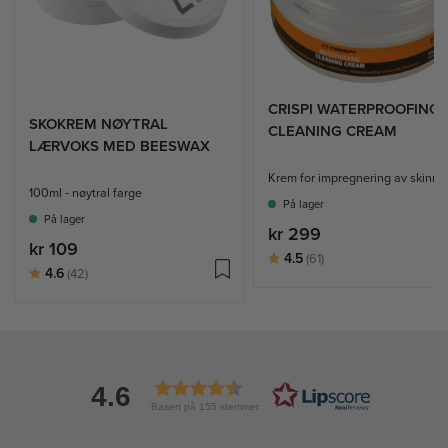
CRISPI WATERPROOFING
SKOKREM NØYTRAL
CLEANING CREAM
LÆRVOKS MED BEESWAX
Krem for impregnering av skinn
100ml - nøytral farge
På lager
På lager
kr 299
kr 109
Karakter:
av 5 mulige
4.5
(61)
Karakter:
av 5 mulige
4.6
(42)
4.6
Basert på 155 stemmer