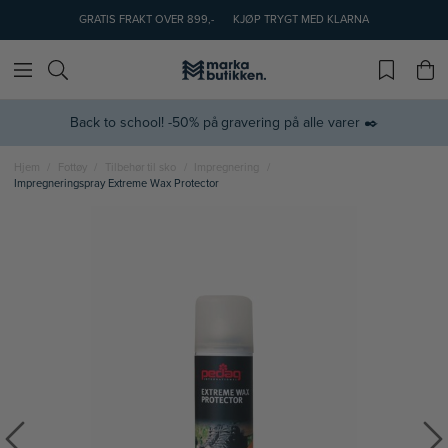
GRATIS FRAKT OVER 899,-
KJØP TRYGT MED KLARNA
Back to school! -50% på gravering på alle varer ✒️
Hjem
Fottøy
Tilbehør til sko
Impregnering
Impregneringspray Extreme Wax Protector