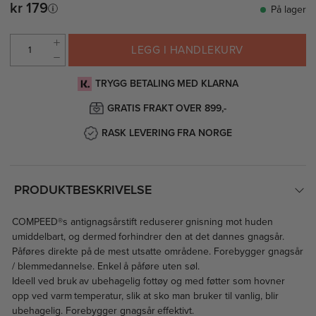
kr 179
På lager
LEGG I HANDLEKURV
TRYGG BETALING MED KLARNA
GRATIS FRAKT OVER 899,-
RASK LEVERING FRA NORGE
PRODUKTBESKRIVELSE
COMPEED®s antignagsårstift reduserer gnisning mot huden
umiddelbart, og dermed forhindrer den at det dannes gnagsår.
Påføres direkte på de mest utsatte områdene. Forebygger gnagsår
/ blemmedannelse. Enkel å påføre uten søl.
Ideell ved bruk av ubehagelig fottøy og med føtter som hovner
opp ved varm temperatur, slik at sko man bruker til vanlig, blir
ubehagelig. Forebygger gnagsår effektivt.