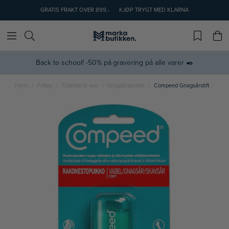
GRATIS FRAKT OVER 899,-
KJØP TRYGT MED KLARNA
Back to school! -50% på gravering på alle varer ✒️
Hjem
Fottøy
Tilbehør til sko
Gnagsårplaster
Compeed Gnagsårstift