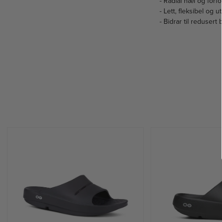
- Radial hæl og forf
- Lett, fleksibel og 
- Bidrar til reduser