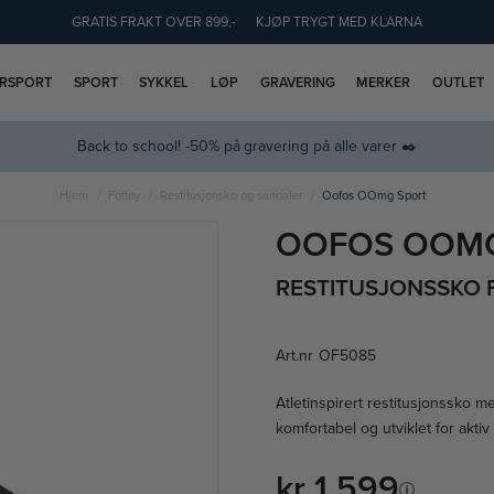
GRATIS FRAKT OVER 899,-
KJØP TRYGT MED KLARNA
ERSPORT
SPORT
SYKKEL
LØP
GRAVERING
MERKER
OUTLET
Back to school! -50% på gravering på alle varer ✒️
Hjem
Fottøy
Restitusjonsko og sandaler
Oofos OOmg Sport
OOFOS OOM
RESTITUSJONSSKO 
Art.nr
OF5085
Atletinspirert restitusjonssko 
komfortabel og utviklet for aktiv
kr 1 599