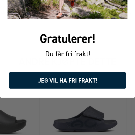
ot som støtter en naturlig gangbevegelse
utviklet spesielt for Active Recovery
t belastning på ledd, muskler og vev sammenlignet med tradisjonelle sko
Gratulerer!
FÅR VI FORESLÅ
Du får fri frakt!
ANDRE KJØPTE DETTE
JEG VIL HA FRI FRAKT!