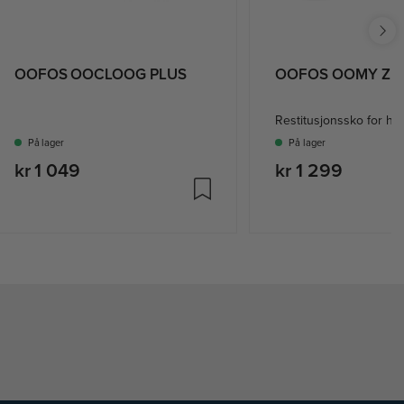
OOFOS OOCLOOG PLUS
OOFOS OOMY ZE
Restitusjonssko for he
På lager
På lager
kr 1 049
kr 1 299