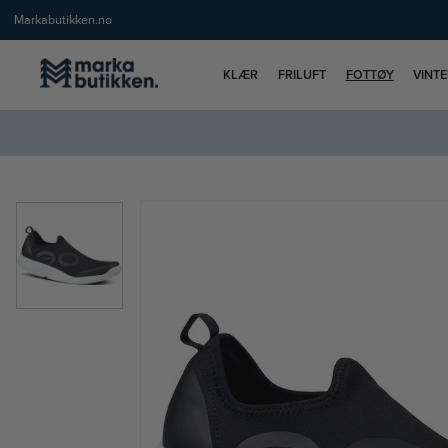
Markabutikken.no
KLÆR
FRILUFT
FOTTØY
VINT