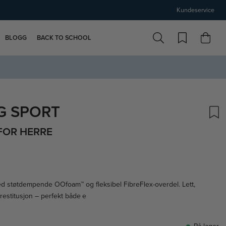
Kundeservice
BLOGG
BACK TO SCHOOL
G SPORT
FOR HERRE
med støtdempende OOfoam™ og fleksibel FibreFlex-overdel. Lett,
 restitusjon – perfekt både e