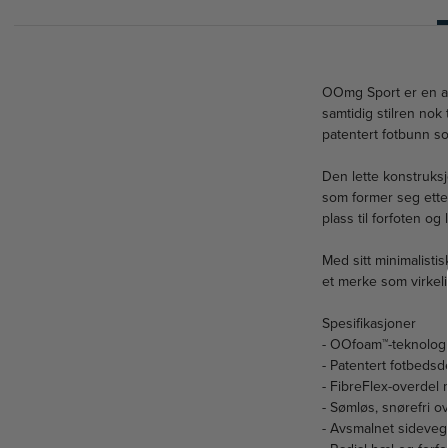
OOmg Sport er en atl
samtidig stilren no
patentert fotbunn s
Den lette konstruks
som former seg ette
plass til forfoten o
Med sitt minimalisti
et merke som virkelig
Spesifikasjoner
- OOfoam™-teknologi 
- Patentert fotbedsd
- FibreFlex-overdel 
- Sømløs, snørefri o
- Avsmalnet sidevegg