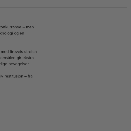
g konkurranse – men
knologi og en
med fireveis stretch
omsålen gir ekstra
rlige bevegelser.
v restitusjon – fra