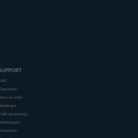
SUPPORT
FAQ
Kjøpsvilkår
Retur av ordre
Betalinger
Frakt og levering
Reklamasjon
Personvern