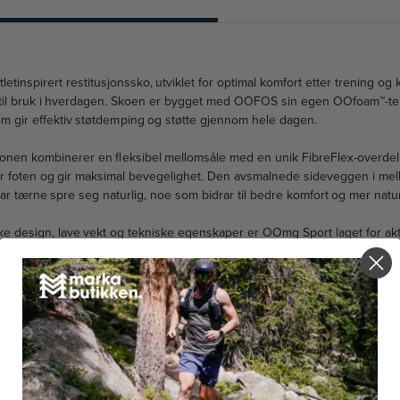
etinspirert restitusjonssko, utviklet for optimal komfort etter trening o
k til bruk i hverdagen. Skoen er bygget med OOFOS sin egen OOfoam™-te
om gir effektiv støtdemping og støtte gjennom hele dagen.
jonen kombinerer en fleksibel mellomsåle med en unik FibreFlex-overdel 
r foten og gir maksimal bevegelighet. Den avsmalnede sideveggen i mell
g lar tærne spre seg naturlig, noe som bidrar til bedre komfort og mer natu
ske design, lave vekt og tekniske egenskaper er OOmg Sport laget for akti
 forstår behovene til føtter som har vært i aktivitet.
som absorberer opptil 37 % mer støt enn tradisjonelle materialer
esign som støtter fotbuen og gir optimal passform
med fireveis stretch som tilpasser seg fotens bevegelser
verdel som fordeler trykk jevnt rundt foten
 i mellomsålen for bedre bevegelsesfrihet i forfoten