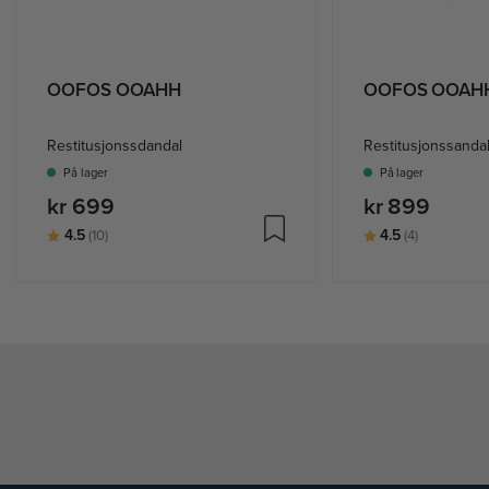
OOFOS OOAHH
OOFOS OOAHH
Restitusjonssdandal
Restitusjonssanda
På lager
På lager
kr 699
kr 899
Karakter:
av 5 mulige
Karakter:
av 5 mulig
4.5
4.5
(10)
(4)