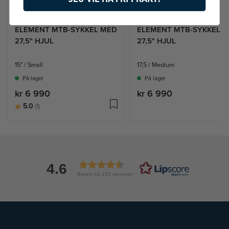
ELEMENT MTB-SYKKEL MED
ELEMENT MTB-SYKKEL 
27,5" HJUL
27,5" HJUL
15" / Small
17,5 / Medium
På lager
På lager
kr 6 990
kr 6 990
Karakter:
av 5 mulige
5.0
(1)
4.6
Basert på 155 stemmer