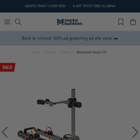
GRATIS FRAKT OVER 899,-
KJØP TRYGT MED KLARNA
Back to school! -50% på gravering på alle varer ✒️
Hjem
Sykkel
Sykkel
Movanext Vision CF