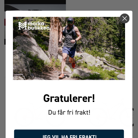
FÅR VI FORESLÅ
ANDRE KJØPTE DETTE
Gratulerer!
Du får fri frakt!
JEG VIL HA FRI FRAKT!